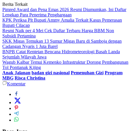
Berita Terkait
Pimred Award dan Pena Emas 2026 Resmi Diumumkan, Ini Daftar
Lengkap Para Penerima Penghargaan
KPK Periksa Plt Bupati Ammy Amalia Terkait Kasus Pemerasan
Bupati Cilacap
Resmi Naik per 4 Mei Cek Daftar Terbaru Harga BBM Non
Subsidi Pertamina
SKK Migas Temukan 13 Sumur Migas Baru di Samboja dengan
Cadangan Nyaris 1 Juta Barel
BNPB Catat Rentetan Bencana Hidrometeorologi Basah Landa
Sejumlah Wilayah Jawa
Wagub Kalbar Temui Kemenko Infrastruktur Dorong Pembangunan
Tol Pontianak Kijing
Anak Jalanan
badan gizi nasional
Pemenuhan Gizi
Program
MBG
Risca Christina
Komentar