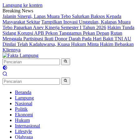
Langsung ke konten
Breaking News
Jalanin Sinergi, Lapas Muara Tebo Salurkan Baksos Kepada
Masyarakat Sekitar
Tampilkan Inovasi Unggulan, Kalapas Muara
Tebo Paparkan Anev Kinerja Semester I Tahun 2026
Hakim Tunda
Sidang Korupsi APB Pekon Tanggamus Pekan Depan
Rutan
Menggala Partisipasi Ikuti Donor Darah Pada Hari Bakti TNI AU
Dinilai Telah Kadaluwarsa, Kuasa Hukum Minta Hakim Bebaskan
Kliennya
Beranda
Lampung
Nasional
Politik
Ekonomi
Hukum
Internasional
Lifestyle
Olahraga