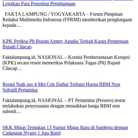
Lengkap Para Penerima Penghargaan
FAKTA LAMPUNG / YOGYAKARTA – Forum Pimpinan
Redaksi Multimedia Indonesia (FPRMI) memberikan penghargaan
kepada…
KPK Periksa Plt Bupati Ammy Amalia Terkait Kasus Pemerasan
Bupati Cilacap
Faktalampung.id, NASIONAL – Komisi Pemberantasan Korupsi
(KPK) secara resmi memeriksa Pelaksana Tugas (Plt) Bupati
Cilacap…
Resmi Naik per 4 Mei Cek Daftar Terbaru Harga BBM Non
Subsidi Pertamina
Faktalampung.id, NASIONAL – PT Pertamina (Persero) resmi
melakukan penyesuaian dengan menaikkan harga BBM non
subsidi…
SKK Migas Temukan 13 Sumur Migas Baru di Samboja dengan
Cadangan Nyaris 1 Juta Barel