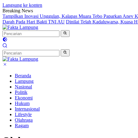
Langsung ke konten
Breaking News
Tampilkan Inovasi Unggulan, Kalapas Muara Tebo Paparkan Anev Ki
Darah Pada Hari Bakti TNI AU
Dinilai Telah Kadaluwarsa, Kuasa
Beranda
Lampung
Nasional
Politik
Ekonomi
Hukum
Internasional
Lifestyle
Olahraga
Ragam