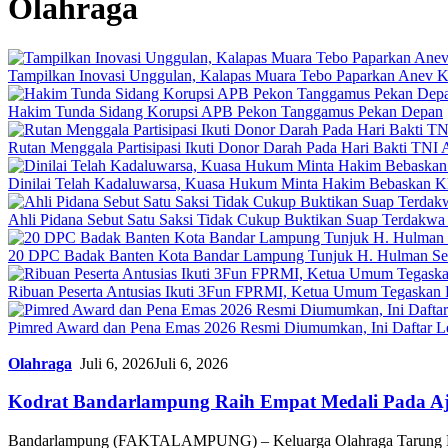
Olahraga
Tampilkan Inovasi Unggulan, Kalapas Muara Tebo Paparkan Anev Ki
Hakim Tunda Sidang Korupsi APB Pekon Tanggamus Pekan Depan
Rutan Menggala Partisipasi Ikuti Donor Darah Pada Hari Bakti TNI
Dinilai Telah Kadaluwarsa, Kuasa Hukum Minta Hakim Bebaskan K
Ahli Pidana Sebut Satu Saksi Tidak Cukup Buktikan Suap Terdakwa 
20 DPC Badak Banten Kota Bandar Lampung Tunjuk H. Hulman Se
Ribuan Peserta Antusias Ikuti 3Fun FPRMI, Ketua Umum Tegaskan 
Pimred Award dan Pena Emas 2026 Resmi Diumumkan, Ini Daftar L
Olahraga
Juli 6, 2026
Juli 6, 2026
Kodrat Bandarlampung Raih Empat Medali Pada Aja
Bandarlampung (FAKTALAMPUNG) – Keluarga Olahraga Tarung De