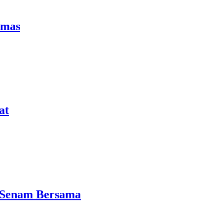
Emas
at
r Senam Bersama