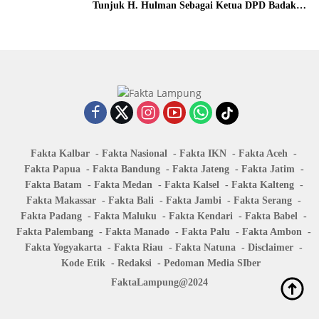
Tunjuk H. Hulman Sebagai Ketua DPD Badak
Banten kota Bandar lampung
Fakta Kalbar
Fakta Nasional
Fakta IKN
Fakta Aceh
Fakta Papua
Fakta Bandung
Fakta Jateng
Fakta Jatim
Fakta Batam
Fakta Medan
Fakta Kalsel
Fakta Kalteng
Fakta Makassar
Fakta Bali
Fakta Jambi
Fakta Serang
Fakta Padang
Fakta Maluku
Fakta Kendari
Fakta Babel
Fakta Palembang
Fakta Manado
Fakta Palu
Fakta Ambon
Fakta Yogyakarta
Fakta Riau
Fakta Natuna
Disclaimer
Kode Etik
Redaksi
Pedoman Media SIber
FaktaLampung@2024