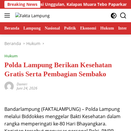
Langsung
Tampilkan Inovasi Unggulan, Kalapas Muara Tebo Paparkan Anev 
Breaking News
ke
konten
Beranda
Lampung
Nasional
Politik
Ekonomi
Hukum
Interna
Beranda
Hukum
Hukum
Polda Lampung Berikan Kesehatan
Gratis Serta Pembagian Sembako
Damiri
Juni 24, 2026
Bandarlampung (FAKTALAMPUNG) – Polda Lampung
melalui Biddokkes menggelar Bakti Kesehatan dalam
rangka memperingati ke-80 Hari Bhayangkara.