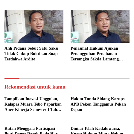
Ahli Pidana Sebut Satu Saksi
Penasihat Hukum Ajukan
Tidak Cukup Buktikan Suap
Penangguhan Penahanan
Terdakwa Ardito
Tersangka Sekda Lamteng
Terkait Dugaan Korupsi
Honorer Fiktif
Rekomendasi untuk kamu
Tampilkan Inovasi Unggulan,
Hakim Tunda Sidang Korupsi
Kalapas Muara Tebo Paparkan
APB Pekon Tanggamus Pekan
Anev Kinerja Semester I Tahun
Depan
2026
Rutan Menggala Partisipasi
Dinilai Telah Kadaluwarsa,
Ikuti Donor Darah Pada Hari
Kuasa Hukum Minta Hakim