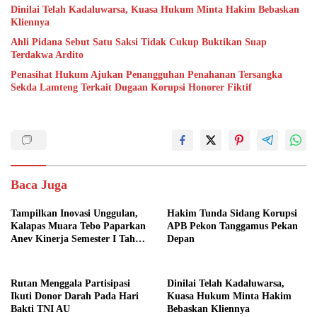
Dinilai Telah Kadaluwarsa, Kuasa Hukum Minta Hakim Bebaskan
Kliennya
Ahli Pidana Sebut Satu Saksi Tidak Cukup Buktikan Suap
Terdakwa Ardito
Penasihat Hukum Ajukan Penangguhan Penahanan Tersangka
Sekda Lamteng Terkait Dugaan Korupsi Honorer Fiktif
Baca Juga
Tampilkan Inovasi Unggulan,
Hakim Tunda Sidang Korupsi
Kalapas Muara Tebo Paparkan
APB Pekon Tanggamus Pekan
Anev Kinerja Semester I Tahun
Depan
2026
Rutan Menggala Partisipasi
Dinilai Telah Kadaluwarsa,
Ikuti Donor Darah Pada Hari
Kuasa Hukum Minta Hakim
Bakti TNI AU
Bebaskan Kliennya