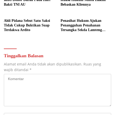
Bakti TNI AU
Bebaskan Kliennya
Ahli Pidana Sebut Satu Saksi
Penasihat Hukum Ajukan
Tidak Cukup Buktikan Suap
Penangguhan Penahanan
Terdakwa Ardito
Tersangka Sekda Lamteng
Terkait Dugaan Korupsi
Honorer Fiktif
Tinggalkan Balasan
Alamat email Anda tidak akan dipublikasikan.
Ruas yang
wajib ditandai
*