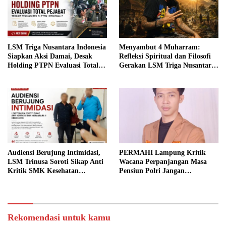
LSM Triga Nusantara Indonesia
Menyambut 4 Muharram:
Siapkan Aksi Damai, Desak
Refleksi Spiritual dan Filosofi
Holding PTPN Evaluasi Total
Gerakan LSM Triga Nusantara
Pejabat Terkait Temuan BPK di
Indonesia
PTPN I Regional 7
Audiensi Berujung Intimidasi,
PERMAHI Lampung Kritik
LSM Trinusa Soroti Sikap Anti
Wacana Perpanjangan Masa
Kritik SMK Kesehatan
Pensiun Polri Jangan
Nusantara
Korbankan Regenerasi dan
Reformasi Institusi
Rekomendasi untuk kamu