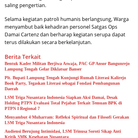
saling pengertian.
Selama kegiatan patroli humanis berlangsung, Warga
menyambut baik kehadiran personel Satgas Ops
Damai Cartenz dan berharap kegiatan serupa dapat
terus dilakukan secara berkelanjutan.
Berita Terkait
Bentuk Kader Militan Berjiwa Aswaja, PAC GP Ansor Bangunrejo
Lampung Tengah Gelar Diklatsar Banser
Plt. Bupati Lampung Tengah Kunjungi Rumah Literasi Kalirejo
Book Party, Tegaskan Literasi sebagai Fondasi Pembangunan
Daerah
LSM Triga Nusantara Indonesia Siapkan Aksi Damai, Desak
Holding PTPN Evaluasi Total Pejabat Terkait Temuan BPK di
PTPN I Regional 7
Menyambut 4 Muharram: Refleksi Spiritual dan Filosofi Gerakan
LSM Triga Nusantara Indonesia
Audiensi Berujung Intimidasi, LSM Trinusa Soroti Sikap Anti
Kritik SMK Kesehatan Nusantara