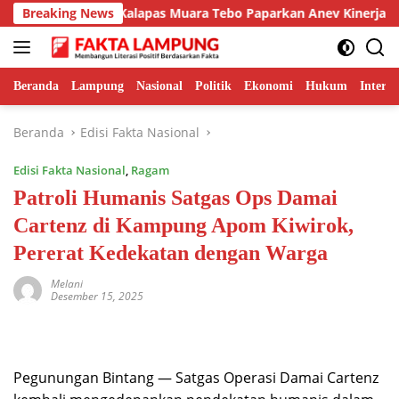
Langsung
i Unggulan, Kalapas Muara Tebo Paparkan Anev Kinerja Semester
Breaking News
ke
konten
Beranda
Lampung
Nasional
Politik
Ekonomi
Hukum
Interna
Beranda
Edisi Fakta Nasional
Edisi Fakta Nasional
,
Ragam
Patroli Humanis Satgas Ops Damai
Cartenz di Kampung Apom Kiwirok,
Pererat Kedekatan dengan Warga
Melani
Desember 15, 2025
Pegunungan Bintang — Satgas Operasi Damai Cartenz