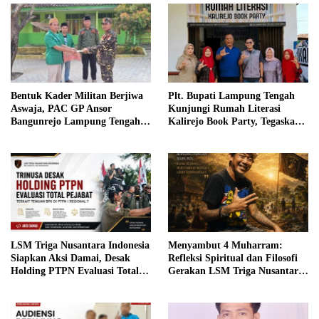
Bentuk Kader Militan Berjiwa
Plt. Bupati Lampung Tengah
Aswaja, PAC GP Ansor
Kunjungi Rumah Literasi
Bangunrejo Lampung Tengah
Kalirejo Book Party, Tegaskan
Gelar Diklatsar Banser
Literasi sebagai Fondasi
Pembangunan Daerah
LSM Triga Nusantara Indonesia
Menyambut 4 Muharram:
Siapkan Aksi Damai, Desak
Refleksi Spiritual dan Filosofi
Holding PTPN Evaluasi Total
Gerakan LSM Triga Nusantara
Pejabat Terkait Temuan BPK di
Indonesia
PTPN I Regional 7