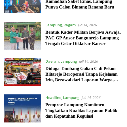
Ramadhan Sabet Emas, Lampung
Punya Calon Bintang Renang Baru
Lampung
,
Ragam
Juli 14, 2026
Bentuk Kader Militan Berjiwa Aswaja,
PAC GP Ansor Bangunrejo Lampung
Tengah Gelar Diklatsar Banser
Daerah
,
Lampung
Juli 14, 2026
Diduga Tambang Galian C di Pekon
Blitarejo Beroperasi Tanpa Kejelasan
Izin, Berawal dari Laporan Warga,
LSM SIMULASI Siap Laporkan ke
Polda Lampung
Headline
,
Lampung
Juli 14, 2026
Pemprov Lampung Komitmen
Tingkatkan Kualitas Layanan Publik
dan Kepatuhan Regulasi