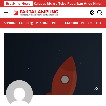
Langsung
novasi Unggulan, Kalapas Muara Tebo Paparkan Anev Kinerja Se
Breaking News
ke
konten
Beranda
Lampung
Nasional
Politik
Ekonomi
Hukum
Interna