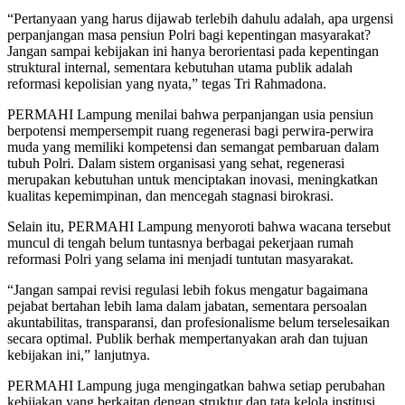
“Pertanyaan yang harus dijawab terlebih dahulu adalah, apa urgensi
perpanjangan masa pensiun Polri bagi kepentingan masyarakat?
Jangan sampai kebijakan ini hanya berorientasi pada kepentingan
struktural internal, sementara kebutuhan utama publik adalah
reformasi kepolisian yang nyata,” tegas Tri Rahmadona.
PERMAHI Lampung menilai bahwa perpanjangan usia pensiun
berpotensi mempersempit ruang regenerasi bagi perwira-perwira
muda yang memiliki kompetensi dan semangat pembaruan dalam
tubuh Polri. Dalam sistem organisasi yang sehat, regenerasi
merupakan kebutuhan untuk menciptakan inovasi, meningkatkan
kualitas kepemimpinan, dan mencegah stagnasi birokrasi.
Selain itu, PERMAHI Lampung menyoroti bahwa wacana tersebut
muncul di tengah belum tuntasnya berbagai pekerjaan rumah
reformasi Polri yang selama ini menjadi tuntutan masyarakat.
“Jangan sampai revisi regulasi lebih fokus mengatur bagaimana
pejabat bertahan lebih lama dalam jabatan, sementara persoalan
akuntabilitas, transparansi, dan profesionalisme belum terselesaikan
secara optimal. Publik berhak mempertanyakan arah dan tujuan
kebijakan ini,” lanjutnya.
PERMAHI Lampung juga mengingatkan bahwa setiap perubahan
kebijakan yang berkaitan dengan struktur dan tata kelola institusi