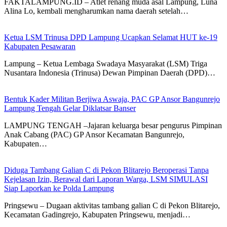
FAKTALAMPUNG.ID – Atlet renang muda asal Lampung, Luna
Alina Lo, kembali mengharumkan nama daerah setelah…
Ketua LSM Trinusa DPD Lampung Ucapkan Selamat HUT ke-19
Kabupaten Pesawaran
Lampung – Ketua Lembaga Swadaya Masyarakat (LSM) Triga
Nusantara Indonesia (Trinusa) Dewan Pimpinan Daerah (DPD)…
Bentuk Kader Militan Berjiwa Aswaja, PAC GP Ansor Bangunrejo
Lampung Tengah Gelar Diklatsar Banser
LAMPUNG TENGAH –Jajaran keluarga besar pengurus Pimpinan
Anak Cabang (PAC) GP Ansor Kecamatan Bangunrejo,
Kabupaten…
Diduga Tambang Galian C di Pekon Blitarejo Beroperasi Tanpa
Kejelasan Izin, Berawal dari Laporan Warga, LSM SIMULASI
Siap Laporkan ke Polda Lampung
Pringsewu – Dugaan aktivitas tambang galian C di Pekon Blitarejo,
Kecamatan Gadingrejo, Kabupaten Pringsewu, menjadi…