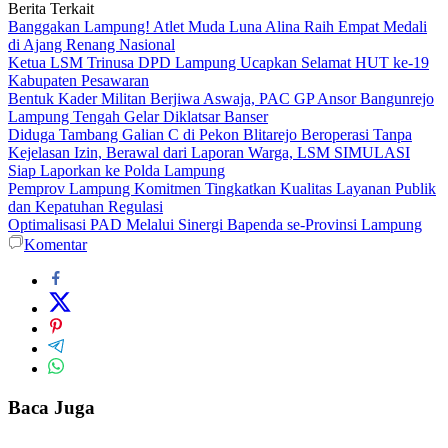
Berita Terkait
Banggakan Lampung! Atlet Muda Luna Alina Raih Empat Medali
di Ajang Renang Nasional
Ketua LSM Trinusa DPD Lampung Ucapkan Selamat HUT ke-19
Kabupaten Pesawaran
Bentuk Kader Militan Berjiwa Aswaja, PAC GP Ansor Bangunrejo
Lampung Tengah Gelar Diklatsar Banser
Diduga Tambang Galian C di Pekon Blitarejo Beroperasi Tanpa
Kejelasan Izin, Berawal dari Laporan Warga, LSM SIMULASI
Siap Laporkan ke Polda Lampung
Pemprov Lampung Komitmen Tingkatkan Kualitas Layanan Publik
dan Kepatuhan Regulasi
Optimalisasi PAD Melalui Sinergi Bapenda se-Provinsi Lampung
Komentar
Baca Juga