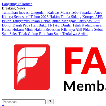
Langsung ke konten
Breaking News
Tampilkan Inovasi Unggulan, Kalapas Muara Tebo Paparkan Anev
Kinerja Semester I Tahun 2026
Hakim Tunda Sidang Korupsi APB
Pekon Tanggamus Pekan Depan
Rutan Menggala Partisipasi Ikuti
Donor Darah Pada Hari Bakti TNI AU
Dinilai Telah Kadaluwarsa,
Kuasa Hukum Minta Hakim Bebaskan Kliennya
Ahli Pidana Sebut
Satu Saksi Tidak Cukup Buktikan Suap Terdakwa Ardito