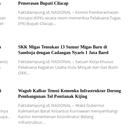
a
Pemerasan Bupati Cilacap
Faktalampung.id, NASIONAL – Komisi Pemberantasan
nan
Korupsi (KPK) secara resmi memeriksa Pelaksana Tugas
an
(Plt) Bupati Cilacap…
a
SKK Migas Temukan 13 Sumur Migas Baru di
Samboja dengan Cadangan Nyaris 1 Juta Barel
ero)
Faktalampung.id, NASIONAL – Satuan Kerja Khusus
n
Pelaksana Kegiatan Usaha Hulu Minyak dan Gas Bumi
(SKK…
i
Wagub Kalbar Temui Kemenko Infrastruktur Dorong
Pembangunan Tol Pontianak Kijing
Faktalampung.id, NASIONAL – Wakil Gubernur
inya
Kalimantan Barat Krisantus Kurniawan menyambangi
erupa…
Kantor Kementerian Koordinator Bidang
Infrastruktur…