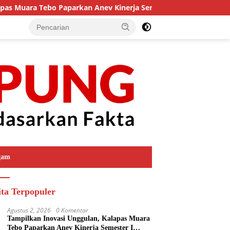
ra Tebo Paparkan Anev Kinerja Semester I Tahun 2026
H
gam
ita Terpopuler
Agustus 2, 2026
0 Komentar
Tampilkan Inovasi Unggulan, Kalapas Muara
Tebo Paparkan Anev Kinerja Semester I