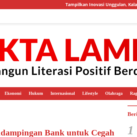
Tampilkan Inovasi Unggulan, Kalapas Mua
Ekonomi
Hukum
Internasional
Lifestyle
Olahraga
Ra
Ber
1
ndampingan Bank untuk Cegah