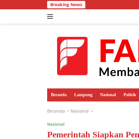
Langsung
Breaking News
ke
konten
Beranda
Lampung
Nasional
Politik
Beranda
Nasional
Nasional
Pemerintah Siapkan Pe