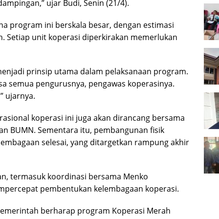
mpingan,” ujar Budi, Senin (21/4).
na program ini berskala besar, dengan estimasi
. Setiap unit koperasi diperkirakan memerlukan
menjadi prinsip utama dalam pelaksanaan program.
iksa semua pengurusnya, pengawas koperasinya.
” ujarnya.
asional koperasi ini juga akan dirancang bersama
n BUMN. Sementara itu, pembangunan fisik
elembagaan selesai, yang ditargetkan rampung akhir
kan, termasuk koordinasi bersama Menko
empercepat pembentukan kelembagaan koperasi.
, pemerintah berharap program Koperasi Merah