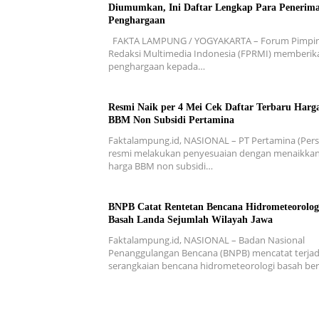
Diumumkan, Ini Daftar Lengkap Para Penerim
Penghargaan
FAKTA LAMPUNG / YOGYAKARTA – Forum Pimpi
Redaksi Multimedia Indonesia (FPRMI) memberik
penghargaan kepada…
Resmi Naik per 4 Mei Cek Daftar Terbaru Harg
BBM Non Subsidi Pertamina
Faktalampung.id, NASIONAL – PT Pertamina (Pers
resmi melakukan penyesuaian dengan menaikka
harga BBM non subsidi…
BNPB Catat Rentetan Bencana Hidrometeorolog
Basah Landa Sejumlah Wilayah Jawa
Faktalampung.id, NASIONAL – Badan Nasional
Penanggulangan Bencana (BNPB) mencatat terjad
serangkaian bencana hidrometeorologi basah b