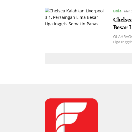
Bola
Mei 
Chelse
Besar 
OLAHRAGA 
Liga Inggr