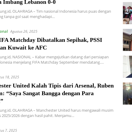
n Imbang Lebanon 0-0
ung.id, OLAHRAGA – Tim nasional Indonesia harus puas dengan
ng tanpa gol saat menghadapi…
onal
Agustus 26, 2025
IFA Matchday Dibatalkan Sepihak, PSSI
an Kuwait ke AFC
ung.id, NASIONAL – Kabar mengejutkan datang dari persiapan
donesia menjelang FIFA Matchday September mendatang….
tus 18, 2025
ster United Kalah Tipis dari Arsenal, Ruben
: “Saya Sangat Bangga dengan Para
n”
ung.id, OLAHRAGA – Manchester United harus mengawali musim
is 2025/2026 dengan hasil pahit. Menjamu…
tus 7, 2025