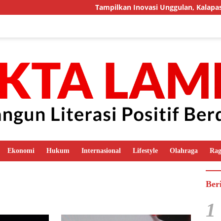
Tampilkan Inovasi Unggulan, Kalapas Muara
Ekonomi
Hukum
Internasional
Lifestyle
Olahraga
Ra
Ber
1