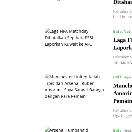
Ditaha
Faktalamp
hasil imba
Bola
,
Nasi
Laga F
Lapork
Faktalamp
Timnas In
Bola
Agus
Manche
Amorim
Pemai
Faktalamp
Liga Inggr
Bola
Agus