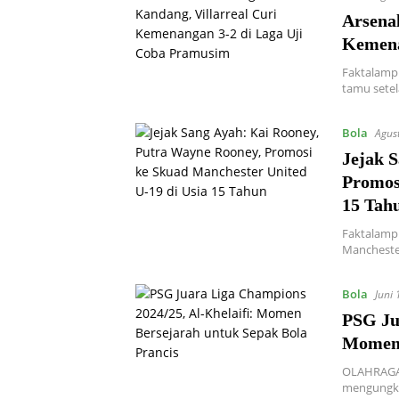
Arsena
Kemena
Faktalamp
tamu setel
Bola
Agus
Jejak 
Promos
15 Tah
Faktalamp
Manchester
Bola
Juni 
PSG Ju
Momen 
OLAHRAGA –
mengungka