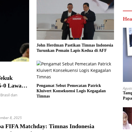
Hea
John Herdman Pastikan Timnas Indonesia
Turunkan Pemain Lapis Kedua di AFF
Tekuk
 5-0 Lawan
Pengamat Sebut Pemecatan Patrick
Agust
Kluivert Konsekuensi Logis Kegagalan
Tamp
Brasil dan
Timnas
Papa
ember 8, 2025
ba FIFA Matchday: Timnas Indonesia