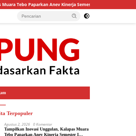
 Tebo Paparkan Anev Kinerja Semester I Tahun 2026
Ha
gam
ita Terpopuler
Agustus 2, 2026
0 Komentar
Tampilkan Inovasi Unggulan, Kalapas Muara
Tebo Paparkan Anev Kinerja Semester I