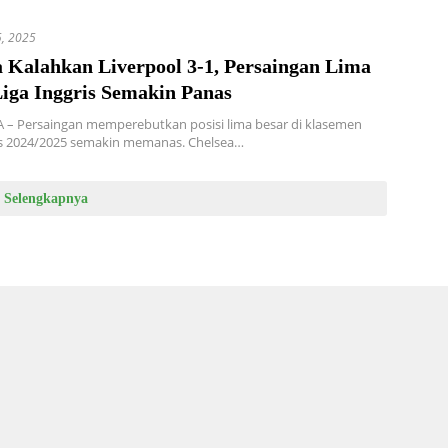
5, 2025
a Kalahkan Liverpool 3-1, Persaingan Lima
Liga Inggris Semakin Panas
– Persaingan memperebutkan posisi lima besar di klasemen
is 2024/2025 semakin memanas. Chelsea…
Selengkapnya