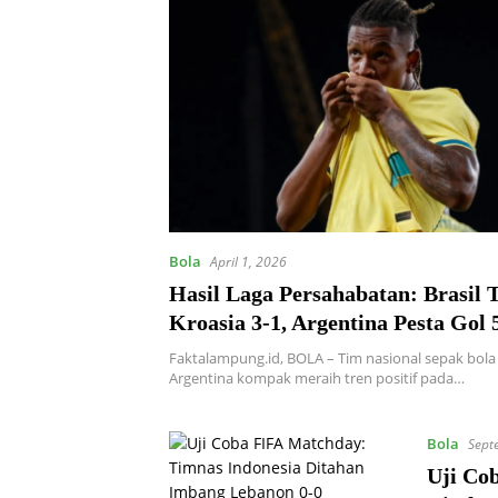
Bola
April 1, 2026
Hasil Laga Persahabatan: Brasil 
Kroasia 3-1, Argentina Pesta Gol
Zambia
Faktalampung.id, BOLA – Tim nasional sepak bola 
Argentina kompak meraih tren positif pada…
Bola
Sept
Uji Co