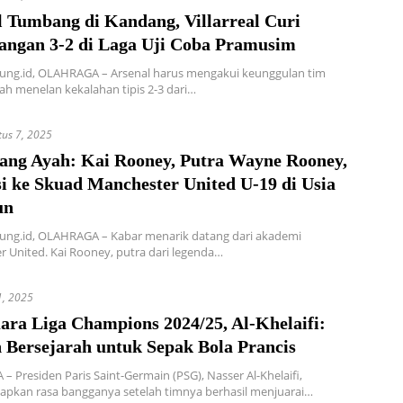
l Tumbang di Kandang, Villarreal Curi
ngan 3-2 di Laga Uji Coba Pramusim
ung.id, OLAHRAGA – Arsenal harus mengakui keunggulan tim
ah menelan kekalahan tipis 2-3 dari…
tus 7, 2025
Sang Ayah: Kai Rooney, Putra Wayne Rooney,
i ke Skuad Manchester United U-19 di Usia
un
ung.id, OLAHRAGA – Kabar menarik datang dari akademi
 United. Kai Rooney, putra dari legenda…
1, 2025
ara Liga Champions 2024/25, Al-Khelaifi:
Bersejarah untuk Sepak Bola Prancis
 Presiden Paris Saint-Germain (PSG), Nasser Al-Khelaifi,
pkan rasa bangganya setelah timnya berhasil menjuarai…