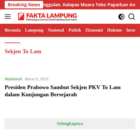
Langsung
mpilkan Inovasi Unggulan, Kalapas Muara Tebo Paparkan Anev Ki
Breaking News
ke
konten
Beranda
Lampung
Nasional
Politik
Ekonomi
Hukum
Interna
Sekjen To Lam
Nasional
Maret 9, 2025
Presiden Prabowo Sambut Sekjen PKV To Lam
dalam Kunjungan Bersejarah
Selengkapnya