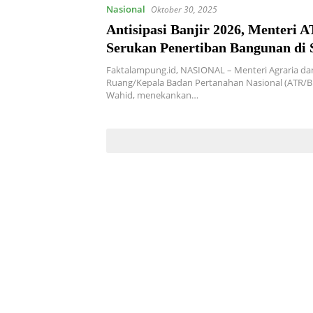
Nasional
Oktober 30, 2025
Antisipasi Banjir 2026, Menteri
Serukan Penertiban Bangunan di
Faktalampung.id, NASIONAL – Menteri Agraria da
Ruang/Kepala Badan Pertanahan Nasional (ATR/B
Wahid, menekankan…