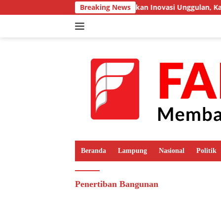
Langsung
Breaking News
Tampilkan Inovasi Unggulan, Kalap
ke
konten
Beranda
Lampung
Nasional
Politik
Penertiban Bangunan