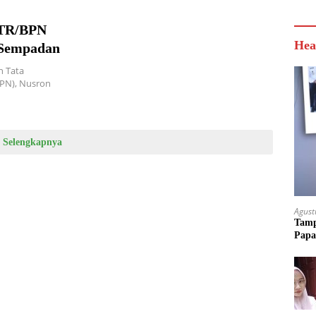
 ATR/BPN
Hea
 Sempadan
n Tata
PN), Nusron
Selengkapnya
Agust
Tamp
Papa