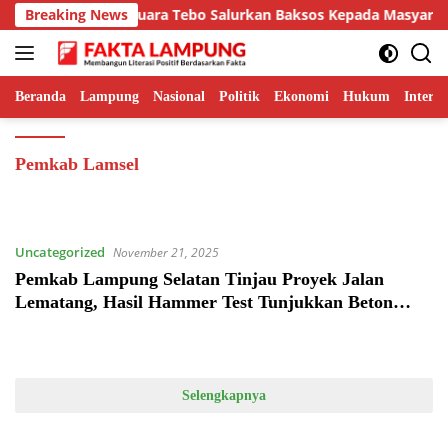
Langsung
in Sinergi, Lapas Muara Tebo Salurkan Baksos Kepada Masyarakat
Breaking News
ke
konten
Beranda
Lampung
Nasional
Politik
Ekonomi
Hukum
Interna
Pemkab Lamsel
Uncategorized
November 21, 2025
Pemkab Lampung Selatan Tinjau Proyek Jalan
Lematang, Hasil Hammer Test Tunjukkan Beton
dalam Kondisi Baik
Selengkapnya