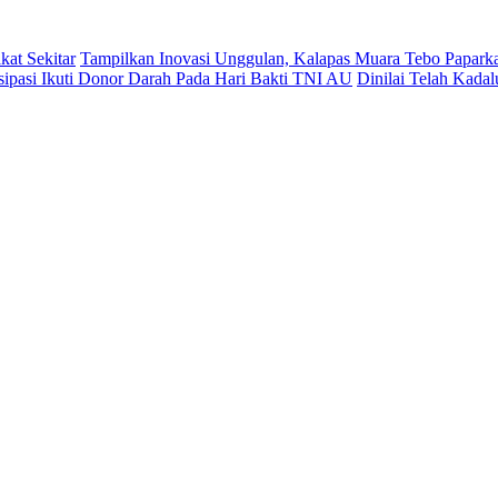
kat Sekitar
Tampilkan Inovasi Unggulan, Kalapas Muara Tebo Paparka
sipasi Ikuti Donor Darah Pada Hari Bakti TNI AU
Dinilai Telah Kad