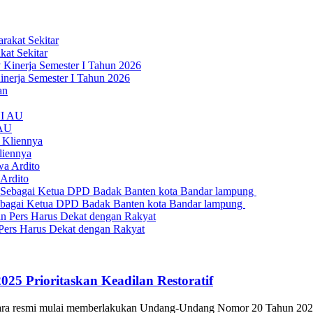
kat Sekitar
nerja Semester I Tahun 2026
 AU
liennya
Ardito
bagai Ketua DPD Badak Banten kota Bandar lampung
Pers Harus Dekat dengan Rakyat
5 Prioritaskan Keadilan Restoratif
cara resmi mulai memberlakukan Undang-Undang Nomor 20 Tahun 2