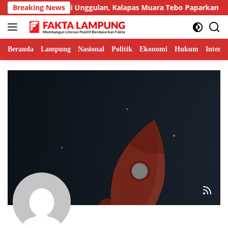
Langsung
Tampilkan Inovasi Unggulan, Kalapas Muara Tebo Paparkan Anev
Breaking News
ke
konten
Beranda
Lampung
Nasional
Politik
Ekonomi
Hukum
Interna