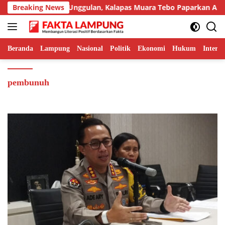
Langsung
mpilkan Inovasi Unggulan, Kalapas Muara Tebo Paparkan Anev Ki
Breaking News
ke
konten
Beranda
Lampung
Nasional
Politik
Ekonomi
Hukum
Interna
pembunuh