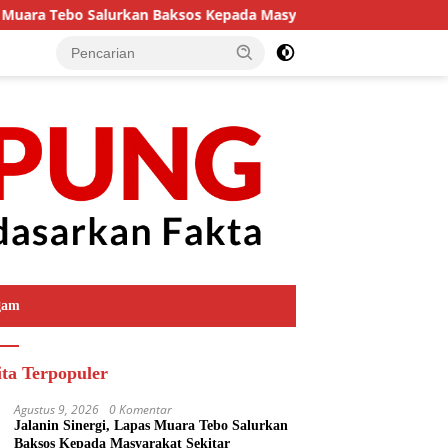
ara Tebo Salurkan Baksos Kepada Masyarakat Sekitar
Tam
gam
ita Terpopuler
Agustus 9, 2026
0 Komentar
Jalanin Sinergi, Lapas Muara Tebo Salurkan
Baksos Kepada Masyarakat Sekitar