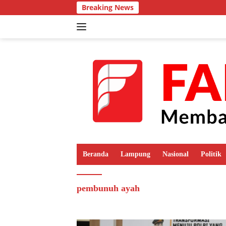
Langsung
Breaking News
ke
konten
Beranda
Lampung
Nasional
Politik
pembunuh ayah