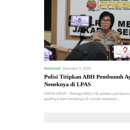
Nasional
Desember 5, 2024
Polisi Titipkan ABH Pembunuh A
Neneknya di LPAS
FAKTA GRUP – Remaja MAS (14), pelaku pembunu
ayahnya dan neneknya di rumah kawasan…