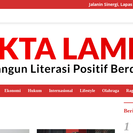
Jalanin Sinergi, Lapas Mu
Ekonomi
Hukum
Internasional
Lifestyle
Olahraga
Ra
Ber
1