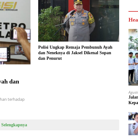
Hea
Polisi Ungkap Remaja Pembunuh Ayah
dan Neneknya di Jaksel Dikenal Sopan
dan Penurut
yah dan
Agust
Jala
han terhadap
Kepa
Selengkapnya