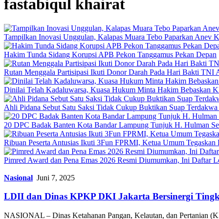
fastabiqul khairat
Tampilkan Inovasi Unggulan, Kalapas Muara Tebo Paparkan Anev Ki
Hakim Tunda Sidang Korupsi APB Pekon Tanggamus Pekan Depan
Rutan Menggala Partisipasi Ikuti Donor Darah Pada Hari Bakti TNI
Dinilai Telah Kadaluwarsa, Kuasa Hukum Minta Hakim Bebaskan K
Ahli Pidana Sebut Satu Saksi Tidak Cukup Buktikan Suap Terdakwa 
20 DPC Badak Banten Kota Bandar Lampung Tunjuk H. Hulman Se
Ribuan Peserta Antusias Ikuti 3Fun FPRMI, Ketua Umum Tegaskan 
Pimred Award dan Pena Emas 2026 Resmi Diumumkan, Ini Daftar L
Nasional
Juni 7, 2025
LDII dan Dinas KPKP DKI Jakarta Bersinergi Tingk
NASIONAL – Dinas Ketahanan Pangan, Kelautan, dan Pertanian 