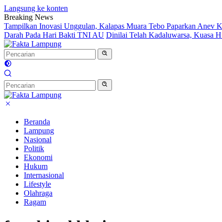
Langsung ke konten
Breaking News
Tampilkan Inovasi Unggulan, Kalapas Muara Tebo Paparkan Anev Ki
Darah Pada Hari Bakti TNI AU
Dinilai Telah Kadaluwarsa, Kuasa
Beranda
Lampung
Nasional
Politik
Ekonomi
Hukum
Internasional
Lifestyle
Olahraga
Ragam