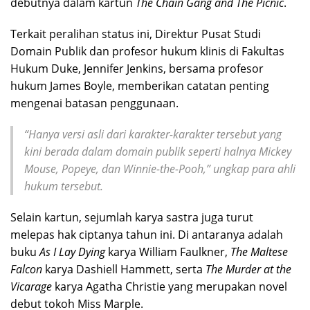
debutnya dalam kartun
The Chain Gang and The Picnic
.
Terkait peralihan status ini, Direktur Pusat Studi
Domain Publik dan profesor hukum klinis di Fakultas
Hukum Duke, Jennifer Jenkins, bersama profesor
hukum James Boyle, memberikan catatan penting
mengenai batasan penggunaan.
“Hanya versi asli dari karakter-karakter tersebut yang
kini berada dalam domain publik seperti halnya Mickey
Mouse, Popeye, dan Winnie-the-Pooh,” ungkap para ahli
hukum tersebut.
Selain kartun, sejumlah karya sastra juga turut
melepas hak ciptanya tahun ini. Di antaranya adalah
buku
As I Lay Dying
karya William Faulkner,
The Maltese
Falcon
karya Dashiell Hammett, serta
The Murder at the
Vicarage
karya Agatha Christie yang merupakan novel
debut tokoh Miss Marple.