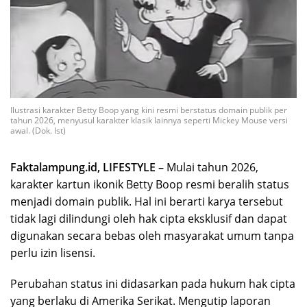
Ilustrasi karakter Betty Boop yang kini resmi berstatus domain publik per
tahun 2026, menyusul karakter klasik lainnya seperti Mickey Mouse versi
awal. (Dok. Ist)
Faktalampung.id, LIFESTYLE –
Mulai tahun 2026,
karakter kartun ikonik Betty Boop resmi beralih status
menjadi domain publik. Hal ini berarti karya tersebut
tidak lagi dilindungi oleh hak cipta eksklusif dan dapat
digunakan secara bebas oleh masyarakat umum tanpa
perlu izin lisensi.
Perubahan status ini didasarkan pada hukum hak cipta
yang berlaku di Amerika Serikat. Mengutip laporan