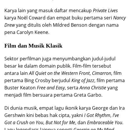
Karya lain yang masuk daftar mencakup
Private Lives
karya Noël Coward dan empat buku pertama seri
Nancy
Drew
yang ditulis oleh Mildred Benson dengan nama
pena Carolyn Keene.
Film dan Musik Klasik
Sektor perfilman juga menyumbangkan judul-judul
besar ke dalam domain publik. Film-film tersebut
antara lain
All Quiet on the Western Front
,
Cimarron
, film
pertama Bing Crosby berjudul
King of Jazz
, film pertama
Buster Keaton
Free and Easy
, serta
Anna Christie
yang
menjadi film bersuara pertama Greta Garbo.
Di dunia musik, empat lagu ikonik karya George dan Ira
Gershwin kini bebas hak cipta, yakni
I Got Rhythm
,
I’ve
Got a Crush on You
,
But Not for Me
, dan
Embraceable You
.
Lagu legendaris lainnya seperti
Georgia on My Mind
,