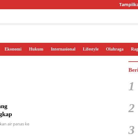
Tampilkan I
Ekonomi
Hukum
Internasional
Lifestyle
Olahraga
Ra
Ber
1
2
ang
ngkap
an air panas ke
3