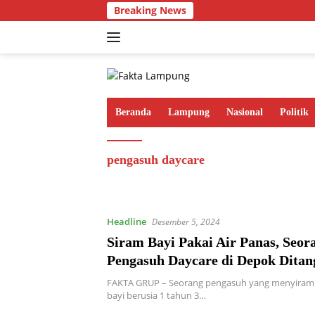
Langsung
Breaking News
ke
konten
Beranda
Lampung
Nasional
Politik
pengasuh daycare
Headline
Desember 5, 2024
Siram Bayi Pakai Air Panas, Seor
Pengasuh Daycare di Depok Dita
FAKTA GRUP – Seorang pengasuh yang menyiramk
bayi berusia 1 tahun 3…