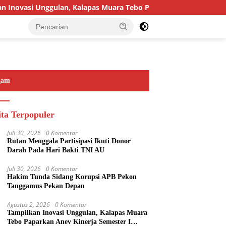
novasi Unggulan, Kalapas Muara Tebo Paparkan Anev Kinerja Sem
gam
ita Terpopuler
Juli 30, 2026
0 Komentar
Rutan Menggala Partisipasi Ikuti Donor
Darah Pada Hari Bakti TNI AU
Juli 30, 2026
0 Komentar
Hakim Tunda Sidang Korupsi APB Pekon
Tanggamus Pekan Depan
Agustus 2, 2026
0 Komentar
Tampilkan Inovasi Unggulan, Kalapas Muara
Tebo Paparkan Anev Kinerja Semester I