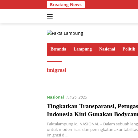
Langsung
Breaking News
ke
konten
Beranda
Lampung
Nasional
Politik
imigrasi
Nasional
Juli 26, 2025
Tingkatkan Transparansi, Petugas
Indonesia Kini Gunakan Bodyca
Faktalampung.id, NASIONAL – Dalam sebuah langk
untuk modernisasi dan peningkatan akuntabilitas
imigrasi di…