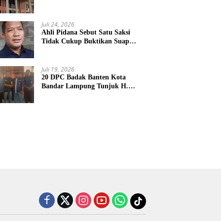
Kliennya
Juli 24, 2026
Ahli Pidana Sebut Satu Saksi
Tidak Cukup Buktikan Suap
Terdakwa Ardito
Juli 19, 2026
20 DPC Badak Banten Kota
Bandar Lampung Tunjuk H.
Hulman Sebagai Ketua DPD
Badak Banten kota Bandar
lampung