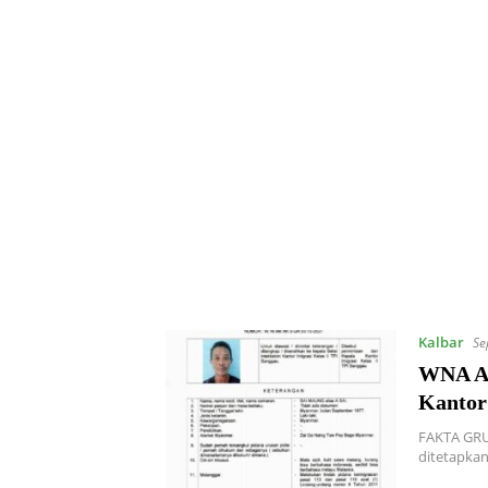
Kalbar
Se
WNA As
Kantor
FAKTA GRU
ditetapkan