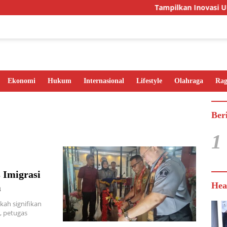
Tampilkan Inovasi Unggu
Ekonomi
Hukum
Internasional
Lifestyle
Olahraga
Ra
Ber
1
 Imigrasi
Hea
m
ah signifikan
, petugas