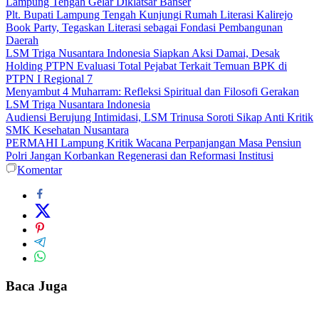
Lampung Tengah Gelar Diklatsar Banser
Plt. Bupati Lampung Tengah Kunjungi Rumah Literasi Kalirejo
Book Party, Tegaskan Literasi sebagai Fondasi Pembangunan
Daerah
LSM Triga Nusantara Indonesia Siapkan Aksi Damai, Desak
Holding PTPN Evaluasi Total Pejabat Terkait Temuan BPK di
PTPN I Regional 7
Menyambut 4 Muharram: Refleksi Spiritual dan Filosofi Gerakan
LSM Triga Nusantara Indonesia
Audiensi Berujung Intimidasi, LSM Trinusa Soroti Sikap Anti Kritik
SMK Kesehatan Nusantara
PERMAHI Lampung Kritik Wacana Perpanjangan Masa Pensiun
Polri Jangan Korbankan Regenerasi dan Reformasi Institusi
Komentar
Baca Juga