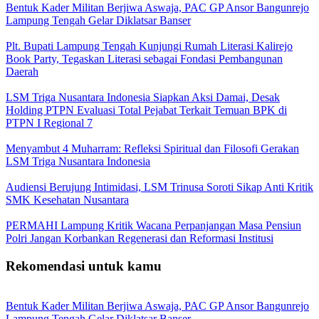
Bentuk Kader Militan Berjiwa Aswaja, PAC GP Ansor Bangunrejo
Lampung Tengah Gelar Diklatsar Banser
Plt. Bupati Lampung Tengah Kunjungi Rumah Literasi Kalirejo
Book Party, Tegaskan Literasi sebagai Fondasi Pembangunan
Daerah
LSM Triga Nusantara Indonesia Siapkan Aksi Damai, Desak
Holding PTPN Evaluasi Total Pejabat Terkait Temuan BPK di
PTPN I Regional 7
Menyambut 4 Muharram: Refleksi Spiritual dan Filosofi Gerakan
LSM Triga Nusantara Indonesia
Audiensi Berujung Intimidasi, LSM Trinusa Soroti Sikap Anti Kritik
SMK Kesehatan Nusantara
PERMAHI Lampung Kritik Wacana Perpanjangan Masa Pensiun
Polri Jangan Korbankan Regenerasi dan Reformasi Institusi
Rekomendasi untuk kamu
Bentuk Kader Militan Berjiwa Aswaja, PAC GP Ansor Bangunrejo
Lampung Tengah Gelar Diklatsar Banser