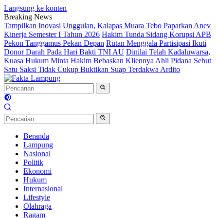
Langsung ke konten
Breaking News
Tampilkan Inovasi Unggulan, Kalapas Muara Tebo Paparkan Anev
Kinerja Semester I Tahun 2026
Hakim Tunda Sidang Korupsi APB
Pekon Tanggamus Pekan Depan
Rutan Menggala Partisipasi Ikuti
Donor Darah Pada Hari Bakti TNI AU
Dinilai Telah Kadaluwarsa,
Kuasa Hukum Minta Hakim Bebaskan Kliennya
Ahli Pidana Sebut
Satu Saksi Tidak Cukup Buktikan Suap Terdakwa Ardito
Beranda
Lampung
Nasional
Politik
Ekonomi
Hukum
Internasional
Lifestyle
Olahraga
Ragam