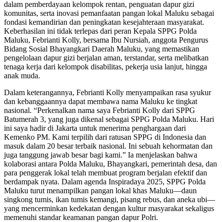
dalam pemberdayaan kelompok rentan, penguatan dapur gizi
komunitas, serta inovasi pemanfaatan pangan lokal Maluku sebagai
fondasi kemandirian dan peningkatan kesejahteraan masyarakat.
Keberhasilan ini tidak terlepas dari peran Kepala SPPG Polda
Maluku, Febrianti Kolly, bersama Ibu Nursiah, anggota Pengurus
Bidang Sosial Bhayangkari Daerah Maluku, yang memastikan
pengelolaan dapur gizi berjalan aman, terstandar, serta melibatkan
tenaga kerja dari kelompok disabilitas, pekerja usia lanjut, hingga
anak muda.
Dalam keterangannya, Febrianti Kolly menyampaikan rasa syukur
dan kebanggaannya dapat membawa nama Maluku ke tingkat
nasional. “Perkenalkan nama saya Febrianti Kolly dari SPPG
Batumerah 3, yang juga dikenal sebagai SPPG Polda Maluku. Hari
ini saya hadir di Jakarta untuk menerima penghargaan dari
Kemenko PM. Kami terpilih dari ratusan SPPG di Indonesia dan
masuk dalam 20 besar terbaik nasional. Ini sebuah kehormatan dan
juga tanggung jawab besar bagi kami.” Ia menjelaskan bahwa
kolaborasi antara Polda Maluku, Bhayangkari, pemerintah desa, dan
para penggerak lokal telah membuat program berjalan efektif dan
berdampak nyata. Dalam agenda Inspiradaya 2025, SPPG Polda
Maluku turut menampilkan pangan lokal khas Maluku—daun
singkong tumis, ikan tumis kemangi, pisang rebus, dan aneka ubi—
yang mencerminkan kedekatan dengan kultur masyarakat sekaligus
memenuhi standar keamanan pangan dapur Polri.