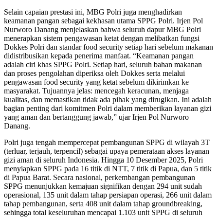
Selain capaian prestasi ini, MBG Polri juga menghadirkan
keamanan pangan sebagai kekhasan utama SPPG Polri. Irjen Pol
Nurworo Danang menjelaskan bahwa seluruh dapur MBG Polri
menerapkan sistem pengawasan ketat dengan melibatkan fungsi
Dokkes Polri dan standar food security setiap hari sebelum makanan
didistribusikan kepada penerima manfaat. “Keamanan pangan
adalah ciri khas SPPG Polri. Setiap hari, seluruh bahan makanan
dan proses pengolahan diperiksa oleh Dokkes serta melalui
pengawasan food security yang ketat sebelum dikirimkan ke
masyarakat. Tujuannya jelas: mencegah keracunan, menjaga
kualitas, dan memastikan tidak ada pihak yang dirugikan. Ini adalah
bagian penting dari komitmen Polri dalam memberikan layanan gizi
yang aman dan bertanggung jawab,” ujar Irjen Pol Nurworo
Danang.
Polri juga tengah mempercepat pembangunan SPPG di wilayah 3T
(terluar, terjauh, terpencil) sebagai upaya pemerataan akses layanan
gizi aman di seluruh Indonesia. Hingga 10 Desember 2025, Polri
menyiapkan SPPG pada 16 titik di NTT, 7 titik di Papua, dan 5 titik
di Papua Barat. Secara nasional, perkembangan pembangunan
SPPG menunjukkan kemajuan signifikan dengan 294 unit sudah
operasional, 135 unit dalam tahap persiapan operasi, 266 unit dalam
tahap pembangunan, serta 408 unit dalam tahap groundbreaking,
sehingga total keseluruhan mencapai 1.103 unit SPPG di seluruh