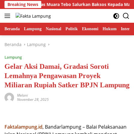
Langsung
anin Sinergi, Lapas Muara Tebo Salurkan Baksos Kepada Masyarak
Breaking News
ke
konten
Beranda
Lampung
Nasional
Politik
Ekonomi
Hukum
Interna
Beranda
Lampung
Lampung
Gelar Aksi Damai, Gradasi Soroti
Lemahnya Pengawasan Proyek
Miliaran Rupiah Satker BPJN Lampung
Melani
November 28, 2025
Faktalampung.id
, Bandarlampung – Balai Pelaksanaan