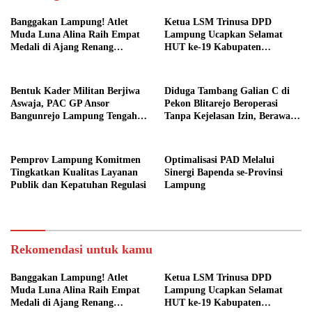
Banggakan Lampung! Atlet
Ketua LSM Trinusa DPD
Muda Luna Alina Raih Empat
Lampung Ucapkan Selamat
Medali di Ajang Renang
HUT ke-19 Kabupaten
Nasional
Pesawaran
Bentuk Kader Militan Berjiwa
Diduga Tambang Galian C di
Aswaja, PAC GP Ansor
Pekon Blitarejo Beroperasi
Bangunrejo Lampung Tengah
Tanpa Kejelasan Izin, Berawal
Gelar Diklatsar Banser
dari Laporan Warga, LSM
SIMULASI Siap Laporkan ke
Polda Lampung
Pemprov Lampung Komitmen
Optimalisasi PAD Melalui
Tingkatkan Kualitas Layanan
Sinergi Bapenda se-Provinsi
Publik dan Kepatuhan Regulasi
Lampung
Rekomendasi untuk kamu
Banggakan Lampung! Atlet
Ketua LSM Trinusa DPD
Muda Luna Alina Raih Empat
Lampung Ucapkan Selamat
Medali di Ajang Renang
HUT ke-19 Kabupaten