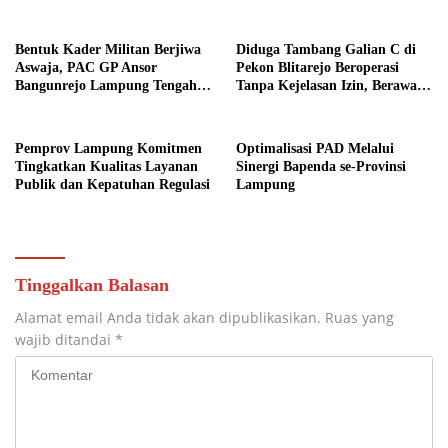
Nasional
Pesawaran
Bentuk Kader Militan Berjiwa
Diduga Tambang Galian C di
Aswaja, PAC GP Ansor
Pekon Blitarejo Beroperasi
Bangunrejo Lampung Tengah
Tanpa Kejelasan Izin, Berawal
Gelar Diklatsar Banser
dari Laporan Warga, LSM
SIMULASI Siap Laporkan ke
Polda Lampung
Pemprov Lampung Komitmen
Optimalisasi PAD Melalui
Tingkatkan Kualitas Layanan
Sinergi Bapenda se-Provinsi
Publik dan Kepatuhan Regulasi
Lampung
Tinggalkan Balasan
Alamat email Anda tidak akan dipublikasikan.
Ruas yang
wajib ditandai
*