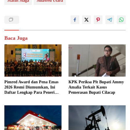
Status Siaga
Sulawesi Utara
Baca Juga
Pimred Award dan Pena Emas
KPK Periksa Plt Bupati Ammy
2026 Resmi Diumumkan, Ini
Amalia Terkait Kasus
Daftar Lengkap Para Penerima
Pemerasan Bupati Cilacap
Penghargaan