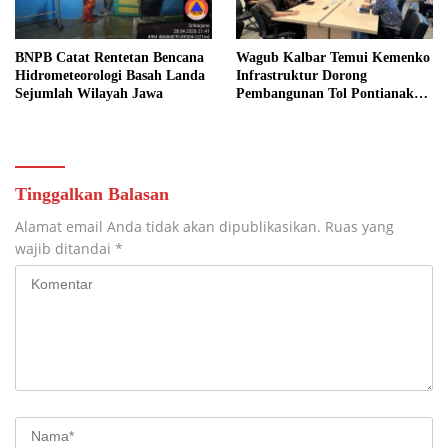
BNPB Catat Rentetan Bencana
Wagub Kalbar Temui Kemenko
Hidrometeorologi Basah Landa
Infrastruktur Dorong
Sejumlah Wilayah Jawa
Pembangunan Tol Pontianak
Kijing
Tinggalkan Balasan
Alamat email Anda tidak akan dipublikasikan.
Ruas yang
wajib ditandai
*