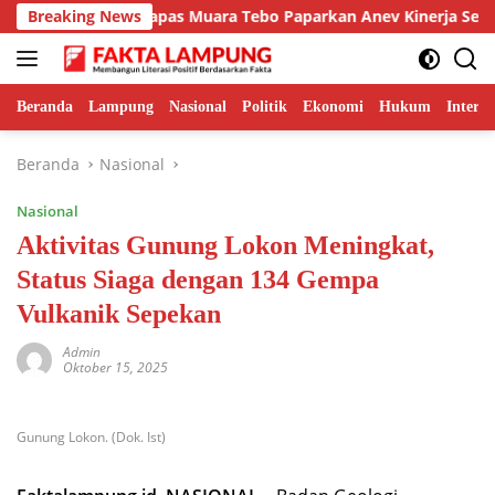
Langsung
nggulan, Kalapas Muara Tebo Paparkan Anev Kinerja Semester I
Breaking News
ke
konten
Beranda
Lampung
Nasional
Politik
Ekonomi
Hukum
Interna
Beranda
Nasional
Nasional
Aktivitas Gunung Lokon Meningkat,
Status Siaga dengan 134 Gempa
Vulkanik Sepekan
Admin
Oktober 15, 2025
Gunung Lokon. (Dok. Ist)