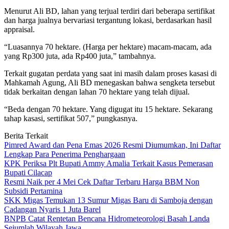
Menurut Ali BD, lahan yang terjual terdiri dari beberapa sertifikat
dan harga jualnya bervariasi tergantung lokasi, berdasarkan hasil
appraisal.
“Luasannya 70 hektare. (Harga per hektare) macam-macam, ada
yang Rp300 juta, ada Rp400 juta,” tambahnya.
Terkait gugatan perdata yang saat ini masih dalam proses kasasi di
Mahkamah Agung, Ali BD menegaskan bahwa sengketa tersebut
tidak berkaitan dengan lahan 70 hektare yang telah dijual.
“Beda dengan 70 hektare. Yang digugat itu 15 hektare. Sekarang
tahap kasasi, sertifikat 507,” pungkasnya.
Berita Terkait
Pimred Award dan Pena Emas 2026 Resmi Diumumkan, Ini Daftar
Lengkap Para Penerima Penghargaan
KPK Periksa Plt Bupati Ammy Amalia Terkait Kasus Pemerasan
Bupati Cilacap
Resmi Naik per 4 Mei Cek Daftar Terbaru Harga BBM Non
Subsidi Pertamina
SKK Migas Temukan 13 Sumur Migas Baru di Samboja dengan
Cadangan Nyaris 1 Juta Barel
BNPB Catat Rentetan Bencana Hidrometeorologi Basah Landa
Sejumlah Wilayah Jawa