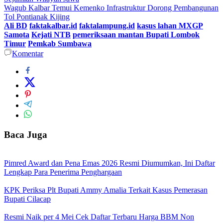
Wagub Kalbar Temui Kemenko Infrastruktur Dorong Pembangunan
Tol Pontianak Kijing
Ali BD
faktakalbar.id
faktalampung.id
kasus lahan MXGP
Samota
Kejati NTB
pemeriksaan mantan Bupati Lombok
Timur
Pemkab Sumbawa
Komentar
Baca Juga
Pimred Award dan Pena Emas 2026 Resmi Diumumkan, Ini Daftar
Lengkap Para Penerima Penghargaan
KPK Periksa Plt Bupati Ammy Amalia Terkait Kasus Pemerasan
Bupati Cilacap
Resmi Naik per 4 Mei Cek Daftar Terbaru Harga BBM Non