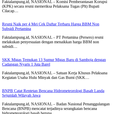
Faktalampung.id, NASIONAL – Komisi Pemberantasan Korupsi
(KPK) secara resmi memeriksa Pelaksana Tugas (Plt) Bupati
Cilacap…
Resmi Naik per 4 Mei Cek Daftar Terbaru Harga BBM Non
Subsidi Pertamina
Faktalampung.id, NASIONAL – PT Pertamina (Persero) resmi
melakukan penyesuaian dengan menaikkan harga BBM non
subsidi…
SKK Migas Temukan 13 Sumur Migas Baru di Samboja dengan
Cadangan Nyaris 1 Juta Barel
Faktalampung.id, NASIONAL – Satuan Kerja Khusus Pelaksana
Kegiatan Usaha Hulu Minyak dan Gas Bumi (SKK…
BNPB Catat Rentetan Bencana Hidrometeorologi Basah Landa
Sejumlah Wilayah Jawa
Faktalampung.id, NASIONAL – Badan Nasional Penanggulangan
Bencana (BNPB) mencatat terjadinya serangkaian bencana
hidrometeorologi basah berupa…