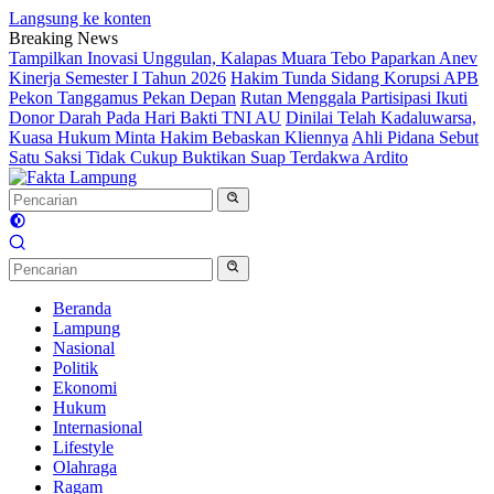
Langsung ke konten
Breaking News
Tampilkan Inovasi Unggulan, Kalapas Muara Tebo Paparkan Anev
Kinerja Semester I Tahun 2026
Hakim Tunda Sidang Korupsi APB
Pekon Tanggamus Pekan Depan
Rutan Menggala Partisipasi Ikuti
Donor Darah Pada Hari Bakti TNI AU
Dinilai Telah Kadaluwarsa,
Kuasa Hukum Minta Hakim Bebaskan Kliennya
Ahli Pidana Sebut
Satu Saksi Tidak Cukup Buktikan Suap Terdakwa Ardito
Beranda
Lampung
Nasional
Politik
Ekonomi
Hukum
Internasional
Lifestyle
Olahraga
Ragam