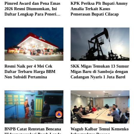
Pimred Award dan Pena Emas
KPK Periksa Plt Bupati Ammy
2026 Resmi Diumumkan, Ini
Amalia Terkait Kasus
Daftar Lengkap Para Penerima
Pemerasan Bupati Cilacap
Penghargaan
Resmi Naik per 4 Mei Cek
SKK Migas Temukan 13 Sumur
Daftar Terbaru Harga BBM
Migas Baru di Samboja dengan
Non Subsidi Pertamina
Cadangan Nyaris 1 Juta Barel
BNPB Catat Rentetan Bencana
Wagub Kalbar Temui Kemenko