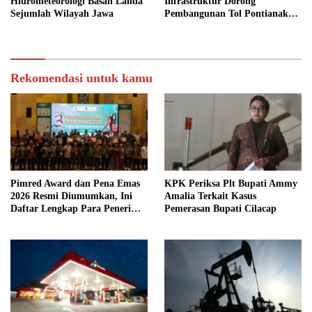
Hidrometeorologi Basah Landa
Infrastruktur Dorong
Sejumlah Wilayah Jawa
Pembangunan Tol Pontianak
Kijing
Rekomendasi untuk kamu
Pimred Award dan Pena Emas
KPK Periksa Plt Bupati Ammy
2026 Resmi Diumumkan, Ini
Amalia Terkait Kasus
Daftar Lengkap Para Penerima
Pemerasan Bupati Cilacap
Penghargaan