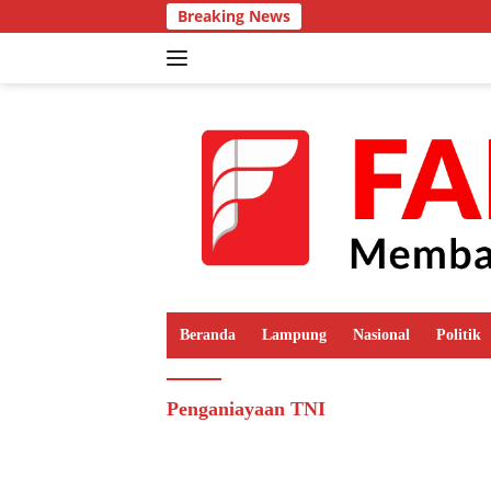
Langsung
Breaking News
ke
konten
Beranda
Lampung
Nasional
Politik
Penganiayaan TNI