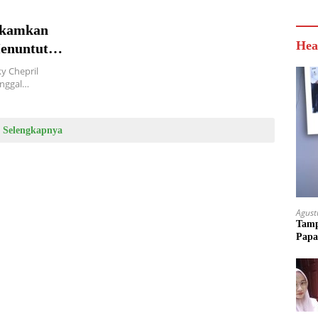
akamkan
Hea
Menuntut
y Chepril
inggal…
Selengkapnya
Agust
Tamp
Papa