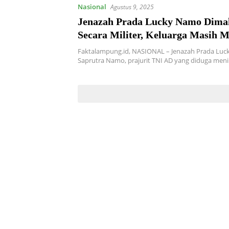
Nasional
Agustus 9, 2025
Jenazah Prada Lucky Namo Dim
Secara Militer, Keluarga Masih 
Keadilan
Faktalampung.id, NASIONAL – Jenazah Prada Luck
Saprutra Namo, prajurit TNI AD yang diduga men