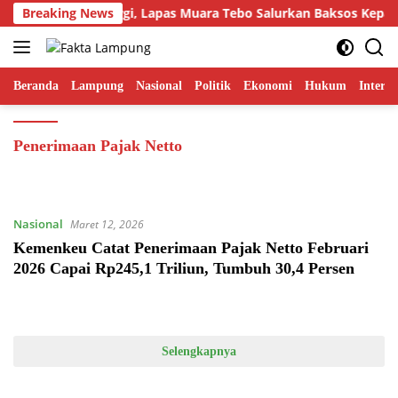
Langsung
Breaking News
Jalanin Sinergi, Lapas Muara Tebo Salurkan Baksos Kepada
ke
konten
Beranda
Lampung
Nasional
Politik
Ekonomi
Hukum
Interna
Penerimaan Pajak Netto
Nasional
Maret 12, 2026
Kemenkeu Catat Penerimaan Pajak Netto Februari
2026 Capai Rp245,1 Triliun, Tumbuh 30,4 Persen
Selengkapnya