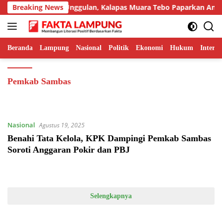
Langsung
mpilkan Inovasi Unggulan, Kalapas Muara Tebo Paparkan Anev Ki
Breaking News
ke
konten
Beranda
Lampung
Nasional
Politik
Ekonomi
Hukum
Interna
Pemkab Sambas
Nasional
Agustus 19, 2025
Benahi Tata Kelola, KPK Dampingi Pemkab Sambas
Soroti Anggaran Pokir dan PBJ
Selengkapnya