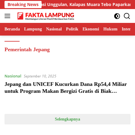
Langsung
Tampilkan Inovasi Unggulan, Kalapas Muara Tebo Paparkan Ane
Breaking News
ke
konten
Beranda
Lampung
Nasional
Politik
Ekonomi
Hukum
Interna
Pemerintah Jepang
Nasional
September 10, 2025
Jepang dan UNICEF Kucurkan Dana Rp54,4 Miliar
untuk Program Makan Bergizi Gratis di Biak
Numfor
Selengkapnya