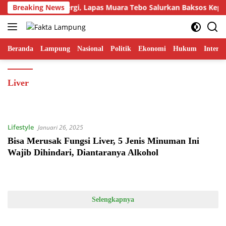
Langsung
Breaking News
Jalanin Sinergi, Lapas Muara Tebo Salurkan Baksos Kepad
ke
konten
Beranda
Lampung
Nasional
Politik
Ekonomi
Hukum
Interna
Liver
Lifestyle
Januari 26, 2025
Bisa Merusak Fungsi Liver, 5 Jenis Minuman Ini
Wajib Dihindari, Diantaranya Alkohol
Selengkapnya