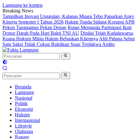
Langsung ke konten
Breaking News
Tampilkan Inovasi Unggulan, Kalapas Muara Tebo Paparkan Anev
Kinerja Semester I Tahun 2026
Hakim Tunda Sidang Korupsi APB
Pekon Tanggamus Pekan Depan
Rutan Menggala Partisipasi Ikuti
Donor Darah Pada Hari Bakti TNI AU
Dinilai Telah Kadaluwarsa,
Kuasa Hukum Minta Hakim Bebaskan Kliennya
Ahli Pidana Sebut
Satu Saksi Tidak Cukup Buktikan Suap Terdakwa Ardito
Beranda
Lampung
Nasional
Politik
Ekonomi
Hukum
Internasional
Lifestyle
Olahraga
Ragam