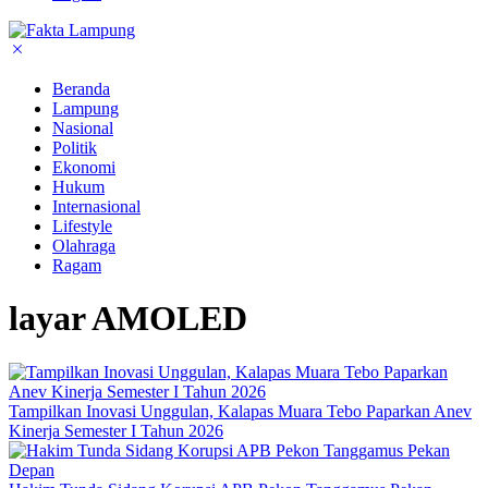
Beranda
Lampung
Nasional
Politik
Ekonomi
Hukum
Internasional
Lifestyle
Olahraga
Ragam
layar AMOLED
Tampilkan Inovasi Unggulan, Kalapas Muara Tebo Paparkan Anev
Kinerja Semester I Tahun 2026