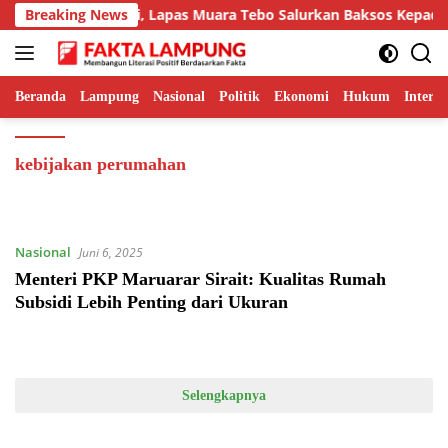
Langsung
Breaking News
Jalanin Sinergi, Lapas Muara Tebo Salurkan Baksos Kepada 
ke
konten
Beranda
Lampung
Nasional
Politik
Ekonomi
Hukum
Interna
kebijakan perumahan
Nasional
Juni 6, 2025
Menteri PKP Maruarar Sirait: Kualitas Rumah
Subsidi Lebih Penting dari Ukuran
Selengkapnya