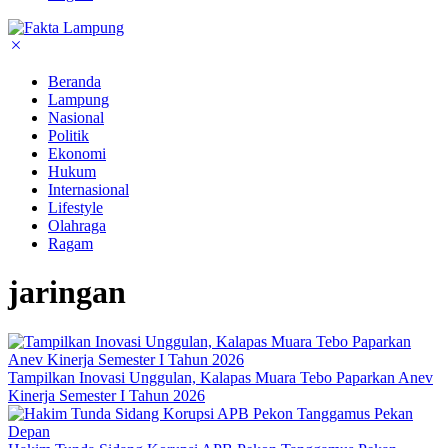
Beranda
Lampung
Nasional
Politik
Ekonomi
Hukum
Internasional
Lifestyle
Olahraga
Ragam
jaringan
Tampilkan Inovasi Unggulan, Kalapas Muara Tebo Paparkan Anev
Kinerja Semester I Tahun 2026