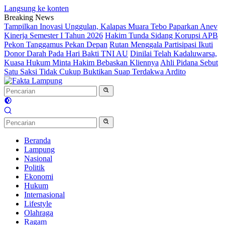
Langsung ke konten
Breaking News
Tampilkan Inovasi Unggulan, Kalapas Muara Tebo Paparkan Anev
Kinerja Semester I Tahun 2026
Hakim Tunda Sidang Korupsi APB
Pekon Tanggamus Pekan Depan
Rutan Menggala Partisipasi Ikuti
Donor Darah Pada Hari Bakti TNI AU
Dinilai Telah Kadaluwarsa,
Kuasa Hukum Minta Hakim Bebaskan Kliennya
Ahli Pidana Sebut
Satu Saksi Tidak Cukup Buktikan Suap Terdakwa Ardito
Beranda
Lampung
Nasional
Politik
Ekonomi
Hukum
Internasional
Lifestyle
Olahraga
Ragam