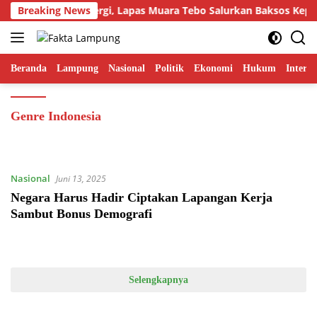
Langsung
Breaking News
Jalanin Sinergi, Lapas Muara Tebo Salurkan Baksos Kepad
ke
konten
Beranda
Lampung
Nasional
Politik
Ekonomi
Hukum
Interna
Genre Indonesia
Nasional
Juni 13, 2025
Negara Harus Hadir Ciptakan Lapangan Kerja
Sambut Bonus Demografi
Selengkapnya