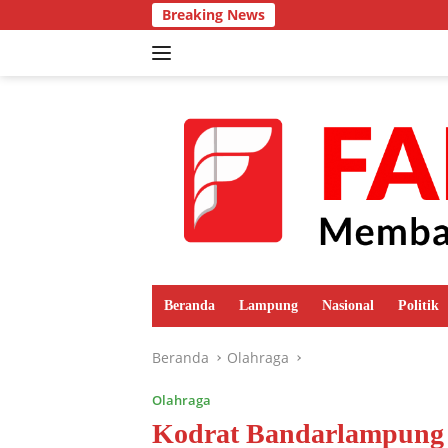
Langsung
Breaking News
ke
konten
Beranda
Lampung
Nasional
Politik
Beranda
Olahraga
Olahraga
Kodrat Bandarlampung 