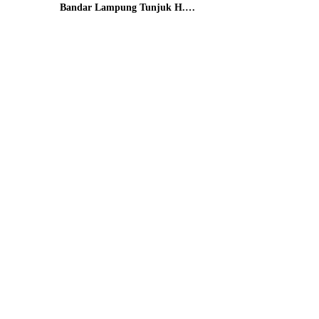
Bandar Lampung Tunjuk H.
Hulman Sebagai Ketua DPD
Badak Banten kota Bandar
lampung