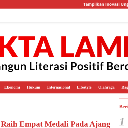
Tampilkan Inovasi Unggulan, Kala
Ekonomi
Hukum
Internasional
Lifestyle
Olahraga
Ra
Ber
1
Raih Empat Medali Pada Ajang