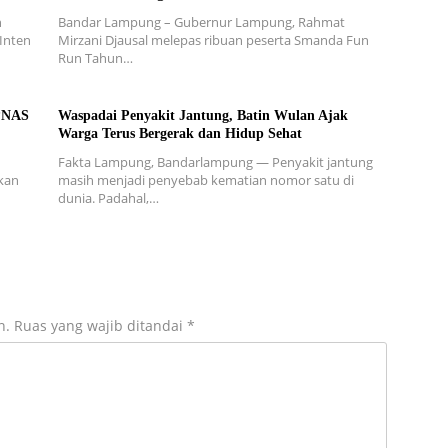
n
Bandar Lampung – Gubernur Lampung, Rahmat
 Inten
Mirzani Djausal melepas ribuan peserta Smanda Fun
Run Tahun…
OPNAS
Waspadai Penyakit Jantung, Batin Wulan Ajak
Warga Terus Bergerak dan Hidup Sehat
Fakta Lampung, Bandarlampung — Penyakit jantung
kan
masih menjadi penyebab kematian nomor satu di
dunia. Padahal,…
n.
Ruas yang wajib ditandai
*