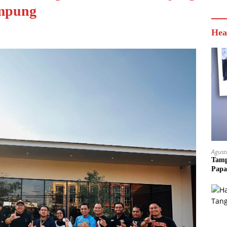
ampung
Hea
Agust
Tamp
Papa