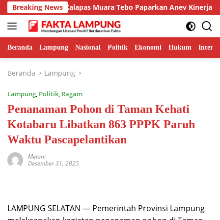
Langsung
 Unggulan, Kalapas Muara Tebo Paparkan Anev Kinerja Semester
Breaking News
ke
konten
Beranda
Lampung
Nasional
Politik
Ekonomi
Hukum
Interna
Beranda
Lampung
Lampung
,
Politik
,
Ragam
Penanaman Pohon di Taman Kehati
Kotabaru Libatkan 863 PPPK Paruh
Waktu Pascapelantikan
Melani
Desember 31, 2025
LAMPUNG SELATAN — Pemerintah Provinsi Lampung