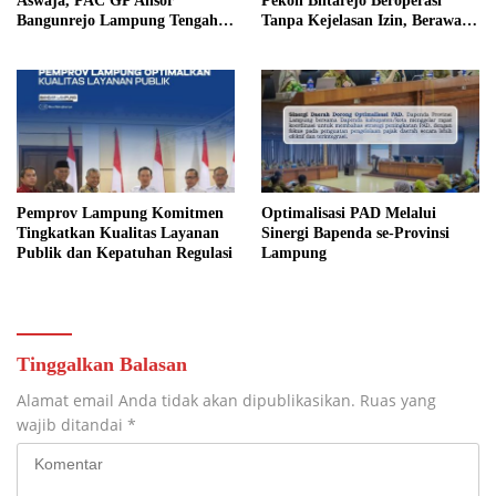
Aswaja, PAC GP Ansor
Pekon Blitarejo Beroperasi
Bangunrejo Lampung Tengah
Tanpa Kejelasan Izin, Berawal
Gelar Diklatsar Banser
dari Laporan Warga, LSM
SIMULASI Siap Laporkan ke
Polda Lampung
Pemprov Lampung Komitmen
Optimalisasi PAD Melalui
Tingkatkan Kualitas Layanan
Sinergi Bapenda se-Provinsi
Publik dan Kepatuhan Regulasi
Lampung
Tinggalkan Balasan
Alamat email Anda tidak akan dipublikasikan.
Ruas yang
wajib ditandai
*