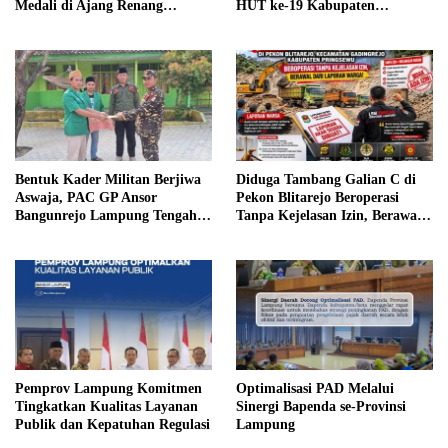
Medali di Ajang Renang
HUT ke-19 Kabupaten
Nasional
Pesawaran
Bentuk Kader Militan Berjiwa
Diduga Tambang Galian C di
Aswaja, PAC GP Ansor
Pekon Blitarejo Beroperasi
Bangunrejo Lampung Tengah
Tanpa Kejelasan Izin, Berawal
Gelar Diklatsar Banser
dari Laporan Warga, LSM
SIMULASI Siap Laporkan ke
Polda Lampung
Pemprov Lampung Komitmen
Optimalisasi PAD Melalui
Tingkatkan Kualitas Layanan
Sinergi Bapenda se-Provinsi
Publik dan Kepatuhan Regulasi
Lampung