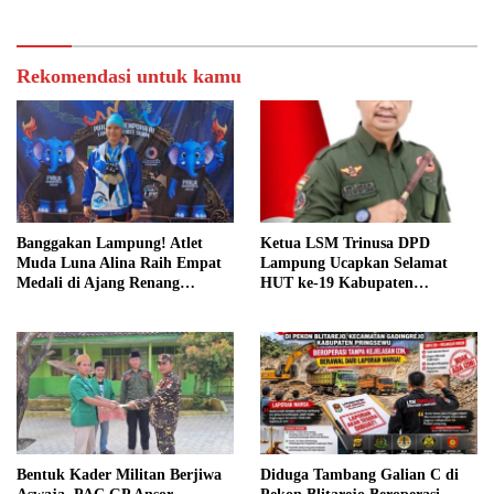
Rekomendasi untuk kamu
Banggakan Lampung! Atlet
Ketua LSM Trinusa DPD
Muda Luna Alina Raih Empat
Lampung Ucapkan Selamat
Medali di Ajang Renang
HUT ke-19 Kabupaten
Nasional
Pesawaran
Bentuk Kader Militan Berjiwa
Diduga Tambang Galian C di