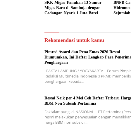
SKK Migas Temukan 13 Sumur
BNPB Cat
Migas Baru di Samboja dengan
Hidromet
Cadangan Nyaris 1 Juta Barel
Sejumlah
Rekomendasi untuk kamu
Pimred Award dan Pena Emas 2026 Resmi
Diumumkan, Ini Daftar Lengkap Para Penerim
Penghargaan
FAKTA LAMPUNG / YOGYAKARTA – Forum Pimpi
Redaksi Multimedia Indonesia (FPRMI) memberik
penghargaan kepada…
Resmi Naik per 4 Mei Cek Daftar Terbaru Harg
BBM Non Subsidi Pertamina
Faktalampung.id, NASIONAL – PT Pertamina (Pers
resmi melakukan penyesuaian dengan menaikka
harga BBM non subsidi…