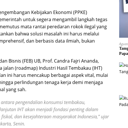
engembangan Kebijakan Ekonomi (PPKE)
pemerintah untuk segera mengambil langkah tegas
k memutus mata rantai peredaran rokok ilegal yang
nkan bahwa solusi masalah ini harus melalui
mprehensif, dan berbasis data ilmiah, bukan
Agust
Tamp
Papa
an Bisnis (FEB) UB, Prof. Candra Fajri Ananda,
jalan (roadmap) Industri Hasil Tembakau (IHT)
alan ini harus mencakup berbagai aspek vital, mulai
n, hingga perlindungan tenaga kerja demi menjaga
al yang sah.
antara pengendalian konsumsi tembakau,
lanjutan IHT akan menjadi fondasi penting dalam
fiskal, dan kesejahteraan masyarakat Indonesia,” ujar
karta, Senin.