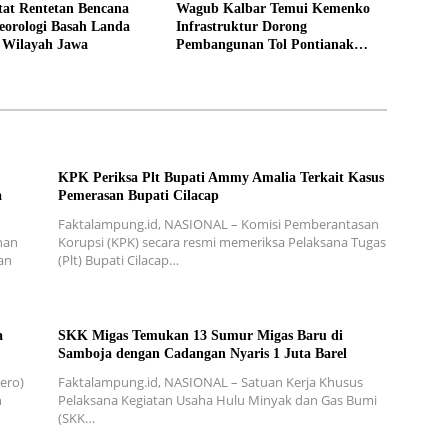
at Rentetan Bencana
Wagub Kalbar Temui Kemenko
eorologi Basah Landa
Infrastruktur Dorong
 Wilayah Jawa
Pembangunan Tol Pontianak
Kijing
KPK Periksa Plt Bupati Ammy Amalia Terkait Kasus
a
Pemerasan Bupati Cilacap
Faktalampung.id, NASIONAL – Komisi Pemberantasan
nan
Korupsi (KPK) secara resmi memeriksa Pelaksana Tugas
an
(Plt) Bupati Cilacap…
a
SKK Migas Temukan 13 Sumur Migas Baru di
Samboja dengan Cadangan Nyaris 1 Juta Barel
ero)
Faktalampung.id, NASIONAL – Satuan Kerja Khusus
n
Pelaksana Kegiatan Usaha Hulu Minyak dan Gas Bumi
(SKK…