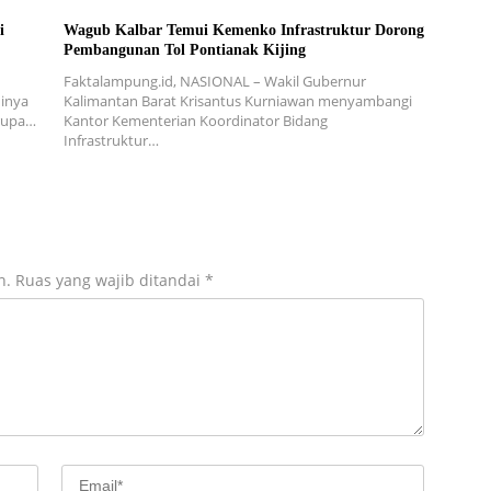
i
Wagub Kalbar Temui Kemenko Infrastruktur Dorong
Pembangunan Tol Pontianak Kijing
Faktalampung.id, NASIONAL – Wakil Gubernur
inya
Kalimantan Barat Krisantus Kurniawan menyambangi
erupa…
Kantor Kementerian Koordinator Bidang
Infrastruktur…
n.
Ruas yang wajib ditandai
*