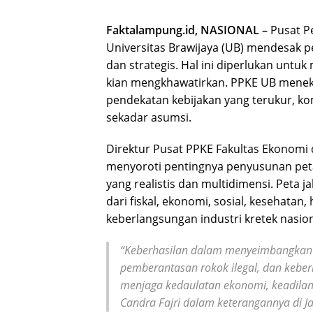
Faktalampung.id, NASIONAL –
Pusat P
Universitas Brawijaya (UB) mendesak 
dan strategis. Hal ini diperlukan untu
kian mengkhawatirkan. PPKE UB meneka
pendekatan kebijakan yang terukur, ko
sekadar asumsi.
Direktur Pusat PPKE Fakultas Ekonomi d
menyoroti pentingnya penyusunan peta 
yang realistis dan multidimensi. Peta j
dari fiskal, ekonomi, sosial, kesehata
keberlangsungan industri kretek nasion
“Keberhasilan dalam menyeimbangkan 
pemberantasan rokok ilegal, dan keber
menjaga kedaulatan ekonomi, keadilan 
Candra Fajri dalam keterangannya di Ja