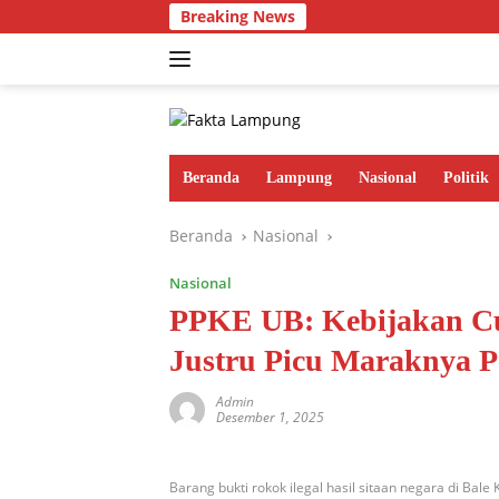
Langsung
Breaking News
ke
konten
Beranda
Lampung
Nasional
Politik
Beranda
Nasional
Nasional
PPKE UB: Kebijakan Cu
Justru Picu Maraknya P
Admin
Desember 1, 2025
Barang bukti rokok ilegal hasil sitaan negara di Bale 