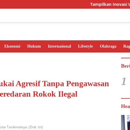
Tampilkan Inovasi Unggula
Ekonomi
Hukum
Internasional
Lifestyle
Olahraga
Ra
Ber
1
kai Agresif Tanpa Pengawasan
eredaran Rokok Ilegal
Hea
Kota Tasikmalaya. (Dok. Ist)