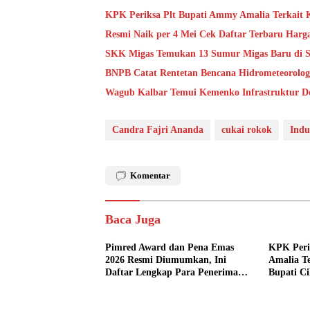
KPK Periksa Plt Bupati Ammy Amalia Terkait 
Resmi Naik per 4 Mei Cek Daftar Terbaru Har
SKK Migas Temukan 13 Sumur Migas Baru di Sa
BNPB Catat Rentetan Bencana Hidrometeorolog
Wagub Kalbar Temui Kemenko Infrastruktur D
Candra Fajri Ananda
cukai rokok
Indu
Komentar
Baca Juga
Pimred Award dan Pena Emas
KPK Peri
2026 Resmi Diumumkan, Ini
Amalia T
Daftar Lengkap Para Penerima
Bupati Ci
Penghargaan