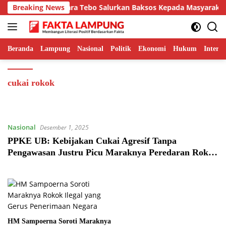
Langsung
 Sinergi, Lapas Muara Tebo Salurkan Baksos Kepada Masyarakat S
Breaking News
ke
konten
Beranda
Lampung
Nasional
Politik
Ekonomi
Hukum
Interna
cukai rokok
Nasional
Desember 1, 2025
PPKE UB: Kebijakan Cukai Agresif Tanpa
Pengawasan Justru Picu Maraknya Peredaran Rokok
Ilegal
HM Sampoerna Soroti Maraknya