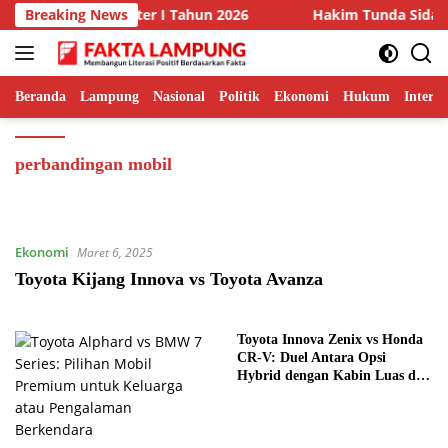
Langsung
nev Kinerja Semester I Tahun 2026
Breaking News
Hakim Tunda Sidang
ke
konten
Beranda
Lampung
Nasional
Politik
Ekonomi
Hukum
Interna
perbandingan mobil
Ekonomi
Maret 6, 2025
Toyota Kijang Innova vs Toyota Avanza
Toyota Innova Zenix vs Honda
CR-V: Duel Antara Opsi
Hybrid dengan Kabin Luas dan
Fitur Keselamatan Canggih