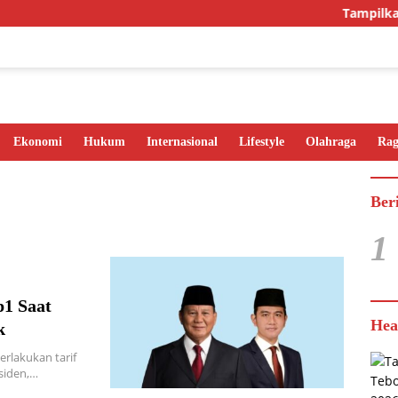
Tampilkan I
Ekonomi
Hukum
Internasional
Lifestyle
Olahraga
Ra
Ber
1
p1 Saat
Hea
k
rlakukan tarif
esiden,…