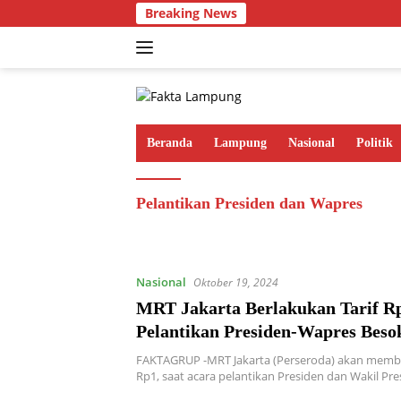
Langsung
Breaking News
ke
konten
Beranda
Lampung
Nasional
Politik
Pelantikan Presiden dan Wapres
Nasional
Oktober 19, 2024
MRT Jakarta Berlakukan Tarif R
Pelantikan Presiden-Wapres Beso
FAKTAGRUP -MRT Jakarta (Perseroda) akan membe
Rp1, saat acara pelantikan Presiden dan Wakil Pr