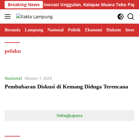
Langsung
Breaking News
Tampilkan Inovasi Unggulan, Kalapas Muara Tebo Paparka
ke
konten
Beranda
Lampung
Nasional
Politik
Ekonomi
Hukum
Interna
pelaku
Nasional
Oktober 1, 2024
Pembubaran Diskusi di Kemang Diduga Terencana
Selengkapnya