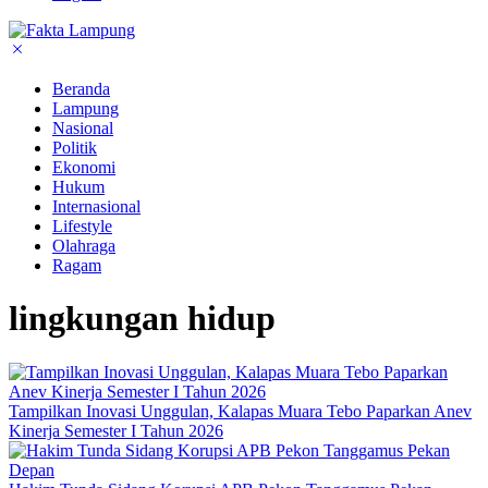
Beranda
Lampung
Nasional
Politik
Ekonomi
Hukum
Internasional
Lifestyle
Olahraga
Ragam
lingkungan hidup
Tampilkan Inovasi Unggulan, Kalapas Muara Tebo Paparkan Anev
Kinerja Semester I Tahun 2026