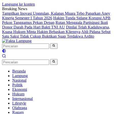
Langsung ke konten
Breaking News
Tampilkan Inovasi Unggulan, Kalapas Muara Tebo Paparkan Anev
Kinerja Semester I Tahun 2026
Hakim Tunda Sidang Korupsi APB
Pekon Tanggamus Pekan Depan
Rutan Menggala Partisipasi Ikuti
Donor Darah Pada Hari Bakti TNI AU
Dinilai Telah Kadaluwarsa,
Kuasa Hukum Minta Hakim Bebaskan Kliennya
Ahli Pidana Sebut
Satu Saksi Tidak Cukup Buktikan Suap Terdakwa Ardito
Beranda
Lampung
Nasional
Politik
Ekonomi
Hukum
Internasional
Lifestyle
Olahraga
Ragam