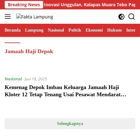
Langsung
Breaking News
Tampilkan Inovasi Unggulan, Kalapas Muara Tebo Papark
ke
konten
Beranda
Lampung
Nasional
Politik
Ekonomi
Hukum
Interna
Jamaah Haji Depok
Nasional
Juni 18, 2025
Kemenag Depok Imbau Keluarga Jamaah Haji
Kloter 12 Tetap Tenang Usai Pesawat Mendarat
Darurat
Selengkapnya