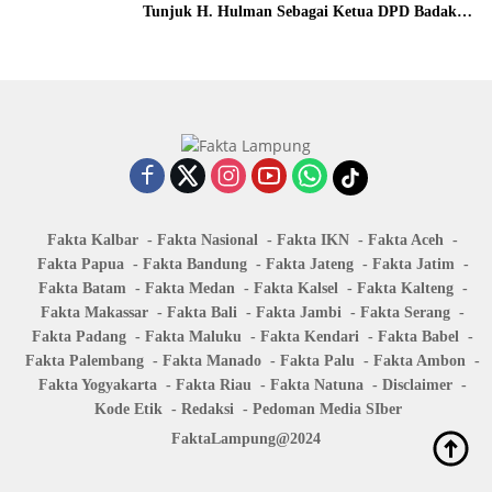
Tunjuk H. Hulman Sebagai Ketua DPD Badak
Banten kota Bandar lampung
Fakta Kalbar
Fakta Nasional
Fakta IKN
Fakta Aceh
Fakta Papua
Fakta Bandung
Fakta Jateng
Fakta Jatim
Fakta Batam
Fakta Medan
Fakta Kalsel
Fakta Kalteng
Fakta Makassar
Fakta Bali
Fakta Jambi
Fakta Serang
Fakta Padang
Fakta Maluku
Fakta Kendari
Fakta Babel
Fakta Palembang
Fakta Manado
Fakta Palu
Fakta Ambon
Fakta Yogyakarta
Fakta Riau
Fakta Natuna
Disclaimer
Kode Etik
Redaksi
Pedoman Media SIber
FaktaLampung@2024