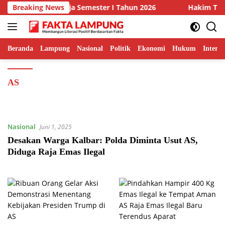
Langsung
rkan Anev Kinerja Semester I Tahun 2026
Breaking News
Hakim Tunda 
ke
konten
Beranda
Lampung
Nasional
Politik
Ekonomi
Hukum
Interna
AS
Nasional
Juni 1, 2025
Desakan Warga Kalbar: Polda Diminta Usut AS,
Diduga Raja Emas Ilegal