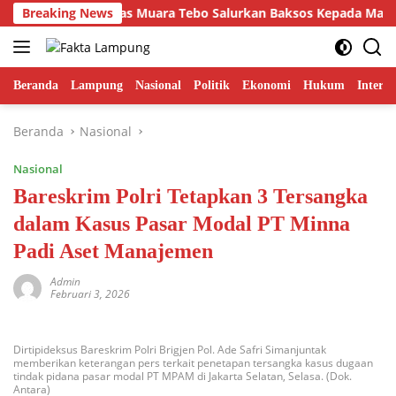
Langsung
nin Sinergi, Lapas Muara Tebo Salurkan Baksos Kepada Masyaraka
Breaking News
ke
konten
Beranda
Lampung
Nasional
Politik
Ekonomi
Hukum
Interna
Beranda
Nasional
Nasional
Bareskrim Polri Tetapkan 3 Tersangka
dalam Kasus Pasar Modal PT Minna
Padi Aset Manajemen
Admin
Februari 3, 2026
Dirtipideksus Bareskrim Polri Brigjen Pol. Ade Safri Simanjuntak
memberikan keterangan pers terkait penetapan tersangka kasus dugaan
tindak pidana pasar modal PT MPAM di Jakarta Selatan, Selasa. (Dok.
Antara)