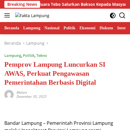
Langsung
inergi, Lapas Muara Tebo Salurkan Baksos Kepada Masyarakat Se
Breaking News
ke
konten
Beranda
Lampung
Nasional
Politik
Ekonomi
Hukum
Interna
Beranda
Lampung
Lampung
,
Politik
,
Tekno
Pemprov Lampung Luncurkan SI
AWAS, Perkuat Pengawasan
Pemerintahan Berbasis Digital
Melani
Desember 30, 2025
Bandar Lampung – Pemerintah Provinsi Lampung