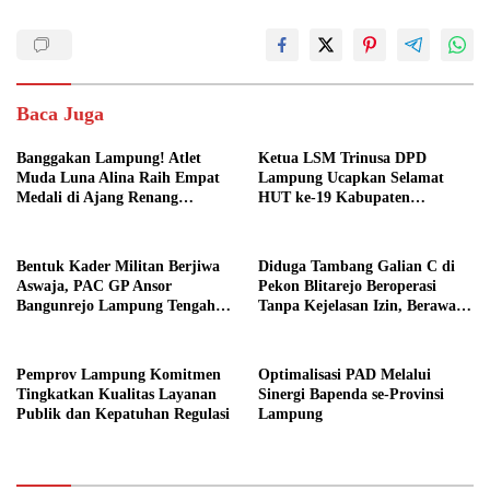
Baca Juga
Banggakan Lampung! Atlet
Ketua LSM Trinusa DPD
Muda Luna Alina Raih Empat
Lampung Ucapkan Selamat
Medali di Ajang Renang
HUT ke-19 Kabupaten
Nasional
Pesawaran
Bentuk Kader Militan Berjiwa
Diduga Tambang Galian C di
Aswaja, PAC GP Ansor
Pekon Blitarejo Beroperasi
Bangunrejo Lampung Tengah
Tanpa Kejelasan Izin, Berawal
Gelar Diklatsar Banser
dari Laporan Warga, LSM
SIMULASI Siap Laporkan ke
Polda Lampung
Pemprov Lampung Komitmen
Optimalisasi PAD Melalui
Tingkatkan Kualitas Layanan
Sinergi Bapenda se-Provinsi
Publik dan Kepatuhan Regulasi
Lampung