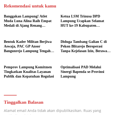
Rekomendasi untuk kamu
Banggakan Lampung! Atlet
Ketua LSM Trinusa DPD
Muda Luna Alina Raih Empat
Lampung Ucapkan Selamat
Medali di Ajang Renang
HUT ke-19 Kabupaten
Nasional
Pesawaran
Bentuk Kader Militan Berjiwa
Diduga Tambang Galian C di
Aswaja, PAC GP Ansor
Pekon Blitarejo Beroperasi
Bangunrejo Lampung Tengah
Tanpa Kejelasan Izin, Berawal
Gelar Diklatsar Banser
dari Laporan Warga, LSM
SIMULASI Siap Laporkan ke
Polda Lampung
Pemprov Lampung Komitmen
Optimalisasi PAD Melalui
Tingkatkan Kualitas Layanan
Sinergi Bapenda se-Provinsi
Publik dan Kepatuhan Regulasi
Lampung
Tinggalkan Balasan
Alamat email Anda tidak akan dipublikasikan.
Ruas yang