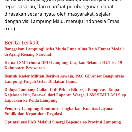
tepat sasaran, dan manfaat pembangunan dapat
dirasakan secara nyata oleh masyarakat, sejalan
dengan visi Lampung Maju, menuju Indonesia Emas.
(red)
Berita Terkait
Banggakan Lampung! Atlet Muda Luna Alina Raih Empat Medali
di Ajang Renang Nasional
Ketua LSM Trinusa DPD Lampung Ucapkan Selamat HUT ke-19
Kabupaten Pesawaran
Bentuk Kader Militan Berjiwa Aswaja, PAC GP Ansor Bangunrejo
Lampung Tengah Gelar Diklatsar Banser
Diduga Tambang Galian C di Pekon Blitarejo Beroperasi Tanpa
Kejelasan Izin, Berawal dari Laporan Warga, LSM SIMULASI Siap
Laporkan ke Polda Lampung
Pemprov Lampung Komitmen Tingkatkan Kualitas Layanan
Publik dan Kepatuhan Regulasi
Optimalisasi PAD Melalui Sinergi Bapenda se-Provinsi Lampung