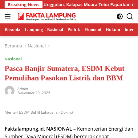
Langsung
pilkan Inovasi Unggulan, Kalapas Muara Tebo Paparkan Anev Kin
Breaking News
ke
konten
Beranda
Lampung
Nasional
Politik
Ekonomi
Hukum
Interna
Beranda
Nasional
Nasional
Pasca Banjir Sumatera, ESDM Kebut
Pemulihan Pasokan Listrik dan BBM
Admin
November 29, 2025
Menteri ESDM Bahlil Lahadalia. (Dok. Ist)
Faktalampung.id, NASIONAL –
Kementerian Energi dan
Sumber Daya Mineral (ESDM) bergerak cepat