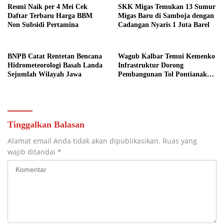
Resmi Naik per 4 Mei Cek
SKK Migas Temukan 13 Sumur
Daftar Terbaru Harga BBM
Migas Baru di Samboja dengan
Non Subsidi Pertamina
Cadangan Nyaris 1 Juta Barel
BNPB Catat Rentetan Bencana
Wagub Kalbar Temui Kemenko
Hidrometeorologi Basah Landa
Infrastruktur Dorong
Sejumlah Wilayah Jawa
Pembangunan Tol Pontianak
Kijing
Tinggalkan Balasan
Alamat email Anda tidak akan dipublikasikan.
Ruas yang
wajib ditandai
*