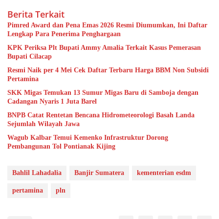
Berita Terkait
Pimred Award dan Pena Emas 2026 Resmi Diumumkan, Ini Daftar
Lengkap Para Penerima Penghargaan
KPK Periksa Plt Bupati Ammy Amalia Terkait Kasus Pemerasan
Bupati Cilacap
Resmi Naik per 4 Mei Cek Daftar Terbaru Harga BBM Non Subsidi
Pertamina
SKK Migas Temukan 13 Sumur Migas Baru di Samboja dengan
Cadangan Nyaris 1 Juta Barel
BNPB Catat Rentetan Bencana Hidrometeorologi Basah Landa
Sejumlah Wilayah Jawa
Wagub Kalbar Temui Kemenko Infrastruktur Dorong
Pembangunan Tol Pontianak Kijing
Bahlil Lahadalia
Banjir Sumatera
kementerian esdm
pertamina
pln