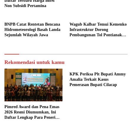
Daftar Terbaru Harga BBM
Non Subsidi Pertamina
BNPB Catat Rentetan Bencana
Wagub Kalbar Temui Kemenko
Hidrometeorologi Basah Landa
Infrastruktur Dorong
Sejumlah Wilayah Jawa
Pembangunan Tol Pontianak
Kijing
Rekomendasi untuk kamu
KPK Periksa Plt Bupati Ammy
Amalia Terkait Kasus
Pemerasan Bupati Cilacap
Pimred Award dan Pena Emas
2026 Resmi Diumumkan, Ini
Daftar Lengkap Para Penerima
Penghargaan