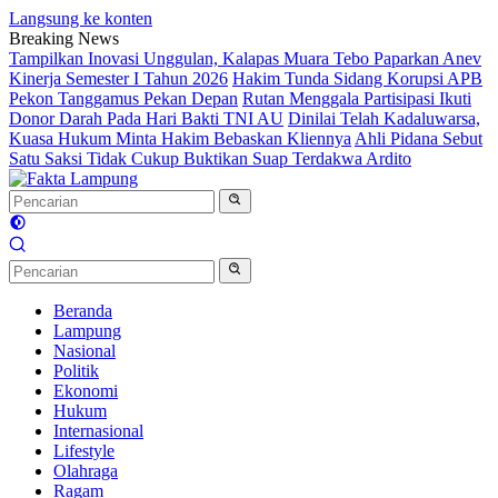
Langsung ke konten
Breaking News
Tampilkan Inovasi Unggulan, Kalapas Muara Tebo Paparkan Anev
Kinerja Semester I Tahun 2026
Hakim Tunda Sidang Korupsi APB
Pekon Tanggamus Pekan Depan
Rutan Menggala Partisipasi Ikuti
Donor Darah Pada Hari Bakti TNI AU
Dinilai Telah Kadaluwarsa,
Kuasa Hukum Minta Hakim Bebaskan Kliennya
Ahli Pidana Sebut
Satu Saksi Tidak Cukup Buktikan Suap Terdakwa Ardito
Beranda
Lampung
Nasional
Politik
Ekonomi
Hukum
Internasional
Lifestyle
Olahraga
Ragam