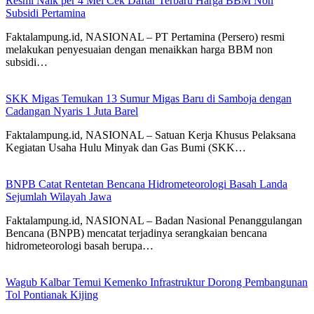
Resmi Naik per 4 Mei Cek Daftar Terbaru Harga BBM Non
Subsidi Pertamina
Faktalampung.id, NASIONAL – PT Pertamina (Persero) resmi
melakukan penyesuaian dengan menaikkan harga BBM non
subsidi…
SKK Migas Temukan 13 Sumur Migas Baru di Samboja dengan
Cadangan Nyaris 1 Juta Barel
Faktalampung.id, NASIONAL – Satuan Kerja Khusus Pelaksana
Kegiatan Usaha Hulu Minyak dan Gas Bumi (SKK…
BNPB Catat Rentetan Bencana Hidrometeorologi Basah Landa
Sejumlah Wilayah Jawa
Faktalampung.id, NASIONAL – Badan Nasional Penanggulangan
Bencana (BNPB) mencatat terjadinya serangkaian bencana
hidrometeorologi basah berupa…
Wagub Kalbar Temui Kemenko Infrastruktur Dorong Pembangunan
Tol Pontianak Kijing