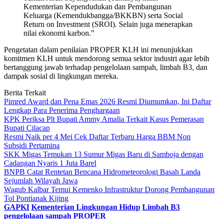
Kementerian Kependudukan dan Pembangunan
Keluarga (Kemendukbangga/BKKBN) serta Social
Return on Investment (SROI). Selain juga menerapkan
nilai ekonomi karbon.”
Pengetatan dalam penilaian PROPER KLH ini menunjukkan
komitmen KLH untuk mendorong semua sektor industri agar lebih
bertanggung jawab terhadap pengelolaan sampah, limbah B3, dan
dampak sosial di lingkungan mereka.
Berita Terkait
Pimred Award dan Pena Emas 2026 Resmi Diumumkan, Ini Daftar
Lengkap Para Penerima Penghargaan
KPK Periksa Plt Bupati Ammy Amalia Terkait Kasus Pemerasan
Bupati Cilacap
Resmi Naik per 4 Mei Cek Daftar Terbaru Harga BBM Non
Subsidi Pertamina
SKK Migas Temukan 13 Sumur Migas Baru di Samboja dengan
Cadangan Nyaris 1 Juta Barel
BNPB Catat Rentetan Bencana Hidrometeorologi Basah Landa
Sejumlah Wilayah Jawa
Wagub Kalbar Temui Kemenko Infrastruktur Dorong Pembangunan
Tol Pontianak Kijing
GAPKI
Kementerian Lingkungan Hidup
Limbah B3
pengelolaan sampah
PROPER