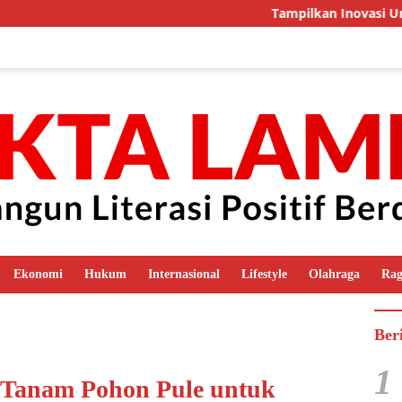
Tampilkan Inovasi Unggulan, 
Ekonomi
Hukum
Internasional
Lifestyle
Olahraga
Ra
Ber
1
Tanam Pohon Pule untuk