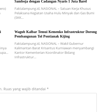
Samboja dengan Cadangan Nyaris 1 Juta Barel
ero)
Faktalampung.id, NASIONAL – Satuan Kerja Khusus
n
Pelaksana Kegiatan Usaha Hulu Minyak dan Gas Bumi
(SKK…
i
Wagub Kalbar Temui Kemenko Infrastruktur Dorong
Pembangunan Tol Pontianak Kijing
Faktalampung.id, NASIONAL – Wakil Gubernur
inya
Kalimantan Barat Krisantus Kurniawan menyambangi
erupa…
Kantor Kementerian Koordinator Bidang
Infrastruktur…
n.
Ruas yang wajib ditandai
*