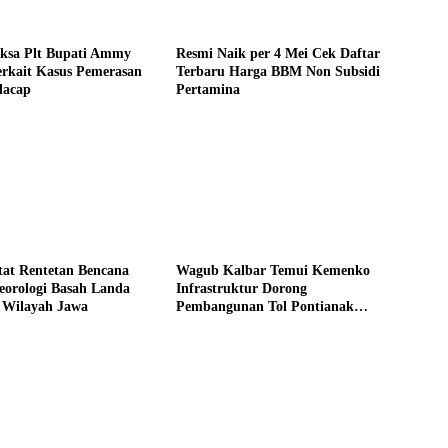
ksa Plt Bupati Ammy
Resmi Naik per 4 Mei Cek Daftar
erkait Kasus Pemerasan
Terbaru Harga BBM Non Subsidi
lacap
Pertamina
at Rentetan Bencana
Wagub Kalbar Temui Kemenko
eorologi Basah Landa
Infrastruktur Dorong
 Wilayah Jawa
Pembangunan Tol Pontianak
Kijing