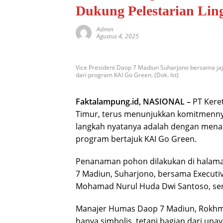
Dukung Pelestarian Li
Admin
Agustus 4, 2025
Vice President Daop 7 Madiun Suharjono bersama ja
dari program KAI Go Green. (Dok. Ist)
Faktalampung.id, NASIONAL –
PT Kere
Timur, terus menunjukkan komitmennya
langkah nyatanya adalah dengan menan
program bertajuk KAI Go Green.
Penanaman pohon dilakukan di halama
7 Madiun, Suharjono, bersama Executive
Mohamad Nurul Huda Dwi Santoso, ser
Manajer Humas Daop 7 Madiun, Rokhma
hanya simbolis, tetapi bagian dari u