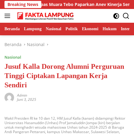
Langsung
ggulan, Kalapas Muara Tebo Paparkan Anev Kinerja Semester I T
Breaking News
ke
konten
Beranda
Lampung
Nasional
Politik
Ekonomi
Hukum
Interna
Beranda
Nasional
Nasional
Jusuf Kalla Dorong Alumni Perguruan
Tinggi Ciptakan Lapangan Kerja
Sendiri
Admin
Juni 3, 2025
Wakil Presiden RI ke 10 dan 12, HM Jusuf Kalla (kanan) didampingi Rektor
Universitas Hasanuddin (Unhas) Prof Jamaluddin Jompa (kiri) berjalan
untuk menghadiri wisuda mahasiswa Unhas tahun 2024-2025 di Baruga
Andi Pangeran Pettarani, kampus Unhas Makassar, Sulawesi Selatan,