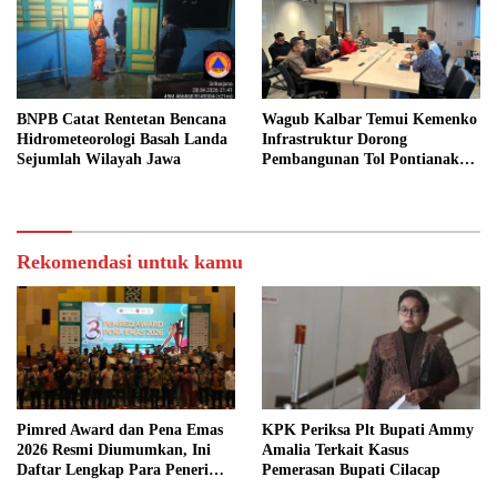
BNPB Catat Rentetan Bencana
Wagub Kalbar Temui Kemenko
Hidrometeorologi Basah Landa
Infrastruktur Dorong
Sejumlah Wilayah Jawa
Pembangunan Tol Pontianak
Kijing
Rekomendasi untuk kamu
Pimred Award dan Pena Emas
KPK Periksa Plt Bupati Ammy
2026 Resmi Diumumkan, Ini
Amalia Terkait Kasus
Daftar Lengkap Para Penerima
Pemerasan Bupati Cilacap
Penghargaan