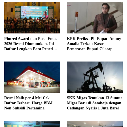
Pimred Award dan Pena Emas
KPK Periksa Plt Bupati Ammy
2026 Resmi Diumumkan, Ini
Amalia Terkait Kasus
Daftar Lengkap Para Penerima
Pemerasan Bupati Cilacap
Penghargaan
Resmi Naik per 4 Mei Cek
SKK Migas Temukan 13 Sumur
Daftar Terbaru Harga BBM
Migas Baru di Samboja dengan
Non Subsidi Pertamina
Cadangan Nyaris 1 Juta Barel