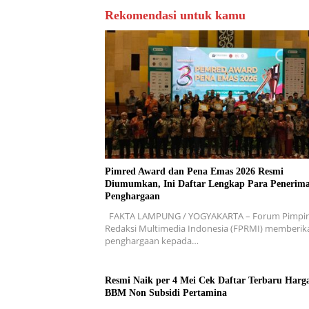
Rekomendasi untuk kamu
Pimred Award dan Pena Emas 2026 Resmi
Diumumkan, Ini Daftar Lengkap Para Penerim
Penghargaan
FAKTA LAMPUNG / YOGYAKARTA – Forum Pimpi
Redaksi Multimedia Indonesia (FPRMI) memberik
penghargaan kepada…
Resmi Naik per 4 Mei Cek Daftar Terbaru Harg
BBM Non Subsidi Pertamina