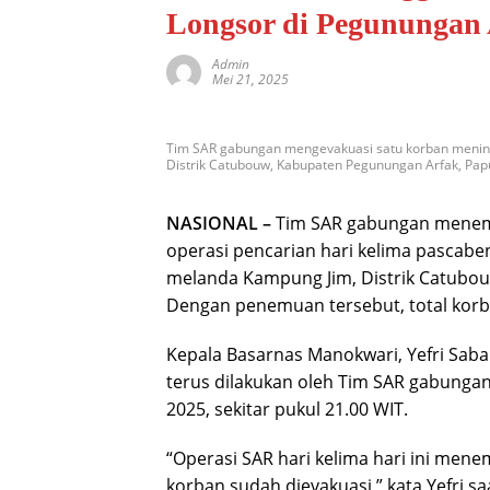
Longsor di Pegunungan 
Admin
Mei 21, 2025
Tim SAR gabungan mengevakuasi satu korban meningg
Distrik Catubouw, Kabupaten Pegunungan Arfak, Papua
NASIONAL –
Tim SAR gabungan menemu
operasi pencarian hari kelima pascabe
melanda Kampung Jim, Distrik Catubou
Dengan penemuan tersebut, total korb
Kepala Basarnas Manokwari, Yefri Sab
terus dilakukan oleh Tim SAR gabungan
2025, sekitar pukul 21.00 WIT.
“Operasi SAR hari kelima hari ini men
korban sudah dievakuasi,” kata Yefri sa