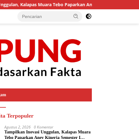
alapas Muara Tebo Paparkan Anev Kinerja Semester I Tahun 202
gam
ita Terpopuler
Agustus 2, 2026
0 Komentar
Tampilkan Inovasi Unggulan, Kalapas Muara
Tebo Paparkan Anev Kinerja Semester I