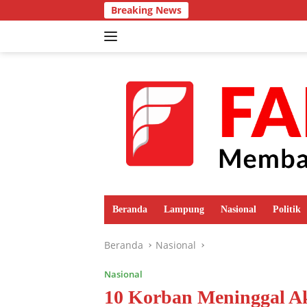
Langsung
Breaking News
ke
konten
Beranda
Lampung
Nasional
Politik
Beranda
Nasional
Nasional
10 Korban Meninggal Ak