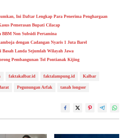
umkan, Ini Daftar Lengkap Para Penerima Penghargaan
Kasus Pemerasan Bupati Cilacap
ga BBM Non Subsidi Pertamina
mboja dengan Cadangan Nyaris 1 Juta Barel
i Basah Landa Sejumlah Wilayah Jawa
orong Pembangunan Tol Pontianak Kijing
m
faktakalbar.id
faktalampung.id
Kalbar
Barat
Pegunungan Arfak
tanah longsor