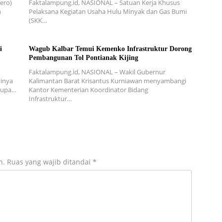
ero)
Faktalampung.id, NASIONAL – Satuan Kerja Khusus
n
Pelaksana Kegiatan Usaha Hulu Minyak dan Gas Bumi
(SKK…
i
Wagub Kalbar Temui Kemenko Infrastruktur Dorong
Pembangunan Tol Pontianak Kijing
Faktalampung.id, NASIONAL – Wakil Gubernur
inya
Kalimantan Barat Krisantus Kurniawan menyambangi
erupa…
Kantor Kementerian Koordinator Bidang
Infrastruktur…
n.
Ruas yang wajib ditandai
*