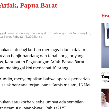
Arfak, Papua Barat
Hea
al dunia pascabanjir bandang dan tanah longsor di Kampung Jim,
 Barat, Rabu (21/5/2025). (Ist)
kan satu lagi korban meninggal dunia dalam
ncana banjir bandang dan tanah longsor yang
w, Kabupaten Pegunungan Arfak, Papua Barat.
an meninggal kini mencapai 10 orang.
Agust
Tamp
aruddin, menyampaikan bahwa operasi pencarian
Papa
 sejak bencana terjadi pada Kamis malam, 16 Mei
emukan satu korban, sebelumnya ada sembilan
at ditemui di Manokwari, Rabu (21/5).