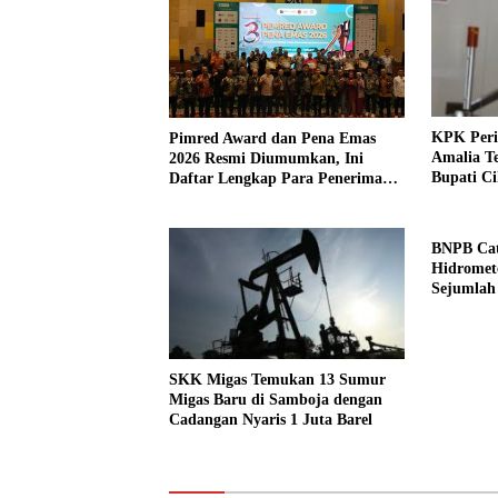
KPK Peri
Pimred Award dan Pena Emas
Amalia T
2026 Resmi Diumumkan, Ini
Bupati Ci
Daftar Lengkap Para Penerima
Penghargaan
BNPB Cat
Hidromet
Sejumlah
SKK Migas Temukan 13 Sumur
Migas Baru di Samboja dengan
Cadangan Nyaris 1 Juta Barel