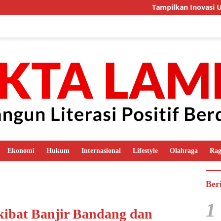
Tampilkan Inovasi Unggulan, K
Ekonomi
Hukum
Internasional
Lifestyle
Olahraga
Ra
Ber
1
ibat Banjir Bandang dan